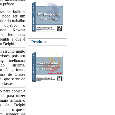
 prático.
o de build e
es pode ser um
ador do trabalho
 objetivo, o
issao Kawata
er, ferramenta
builds e que é
Produtos
 o Delphi.
 assunto muito
dores, pois seu
eguir melhorara
do sistema,
o código fonte.
ira de Classe
a, que serve de
 classes.
para apoiar a
tal para trazer
raújo termina o
ma da Delphi
ta tudo o que é
um servidor de