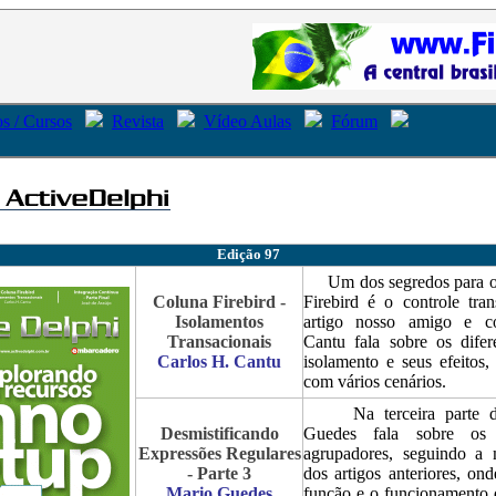
s / Cursos
Revista
Vídeo Aulas
Fórum
Edição 97
Um dos segredos para o 
Coluna Firebird -
Firebird é o controle tran
Isolamentos
artigo nosso amigo e co
Transacionais
Cantu fala sobre os difer
Carlos H. Cantu
isolamento e seus efeitos,
com vários cenários.
Na terceira parte da 
Desmistificando
Guedes fala sobre os m
Expressões Regulares
agrupadores, seguindo a 
- Parte 3
dos artigos anteriores, on
Mario Guedes
função e o funcionamento 