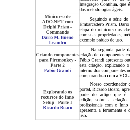
Integração Contínua, que é
das metodologias ágeis.
Minicurso de
Seguindo a série de ar
ADO.NET com
Embarcadero Prism, Dario 
Delphi Prism -
etapa do minicurso as cl
Commands
com suas propriedades, m
Dario M. Bueno
exemplo prático de uso.
Leandro
Na segunda parte da s
Criando componentes
criação de componentes c
para Firemonkey -
Fábio Grandi apresenta ou
Parte 2
esta criação, explicando 
Fábio Grandi
interno dos componentes 
comparando-o com a VCL.
Nosso coordenador de
portal, Ricardo Boaro, apre
Explorando os
parte do artigo que é d
recursos do Inno
edição, sobre a criação 
Setup - Parte 1
profissionais com o Inno
Ricardo Boaro
apresenta a ferramenta e 
uso.