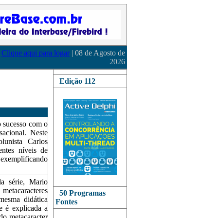
Clique aqui para logar
| 08 de Agosto de
2026
Edição 112
sucesso com o
sacional. Neste
lunista Carlos
entes níveis de
 exemplificando
série, Mario
etacaracteres
50 Programas
mesma didática
Fontes
de é explicada a
do metacaracter