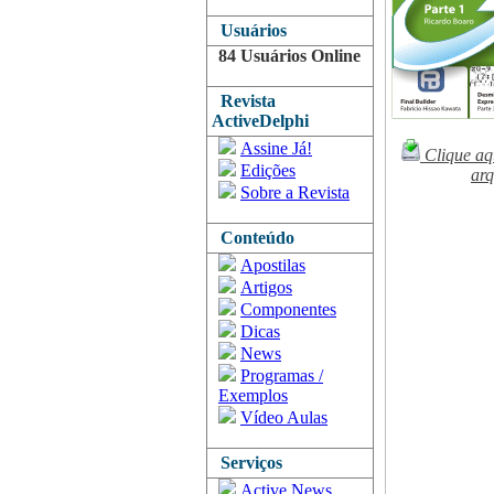
Usuários
84 Usuários Online
Revista
ActiveDelphi
Assine Já!
Clique aq
Edições
arq
Sobre a Revista
Conteúdo
Apostilas
Artigos
Componentes
Dicas
News
Programas /
Exemplos
Vídeo Aulas
Serviços
Active News