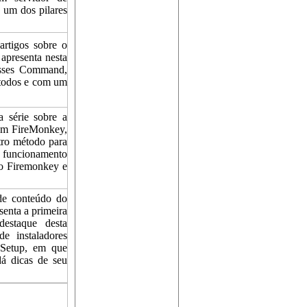
 um dos pilares
tigos sobre o
apresenta nesta
asses Command,
étodos e com um
érie sobre a
om FireMonkey,
tro método para
o funcionamento
no Firemonkey e
 conteúdo do
senta a primeira
estaque desta
de instaladores
 Setup, em que
dá dicas de seu