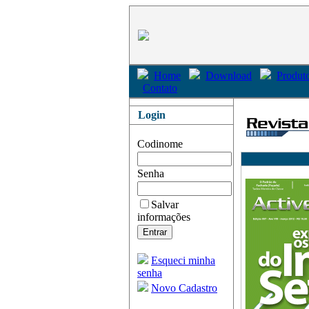
Home
Download
Produto
Contato
Login
Codinome
Senha
Salvar
informações
Esqueci minha
senha
Novo Cadastro