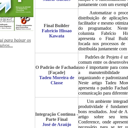
juntamente com um exemplo
Automatizar o process
distribuição de aplicaçõ
facilitador e mesmo otimiz
Final Builder
do programador. Neste
Fabrício Hissao
colunista Fabrício H
Kawata
apresenta o Final Build
ui para baixar os
focada nos processos de 
uivos...
distribuída juntamente com
Padrões de Projeto é um
comum entre os desenvolve
O Padrão de Fachada
uso é importante para cons
[Façade]
a manutenibilidade 
Tadeu Moreira de
organizando e padronizand
Classe
Neste artigo Tadeu More
apresenta o padrão Fachad
comunicação para diferentes
Um ambiente integrado 
produtividade é fundamen
bons resultados. José de A
Integração Contínua -
artigo sobre seu te
Parte Final
Conference, onde apresen
José de Araújo
necessário para se ter 