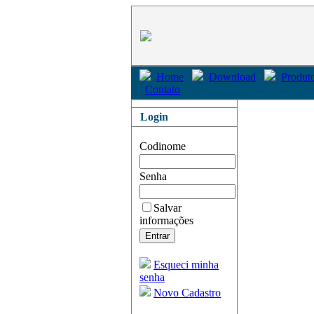
Home
Download
Produto
Contato
Login
Codinome
Senha
Salvar
informações
Esqueci minha
senha
Novo Cadastro