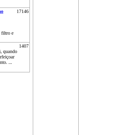
no
17146
filtro e
1407
i, quando
rfeiçoar
to. ...