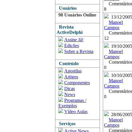
Comentários
Usuários
8
98 Usuários Online
13/12/200
Manoel
Revista
Campos
ActiveDelphi
Comentários
12
Assine Já!
Edições
19/10/200
Sobre a Revista
Manoel
Campos
Comentários
Conteúdo
0
Apostilas
10/10/200
Artigos
Manoel
Componentes
Campos
Dicas
Comentários
News
0
Programas /
Exemplos
Vídeo Aulas
28/06/200
Manoel
Serviços
Campos
Comentários
Active News