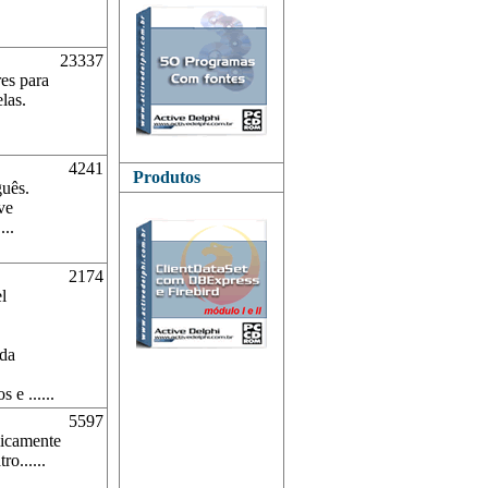
23337
es para
las.
4241
Produtos
guês.
ve
...
2174
l
da
 e ......
5597
micamente
o......