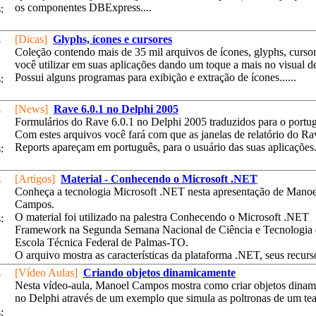
os componentes DBExpress....
:
[Dicas]
Glyphs, ícones e cursores
5
Coleção contendo mais de 35 mil arquivos de ícones, glyphs, cursor
você utilizar em suas aplicações dando um toque a mais no visual de
Possui alguns programas para exibição e extração de ícones......
:
[News]
Rave 6.0.1 no Delphi 2005
5
Formulários do Rave 6.0.1 no Delphi 2005 traduzidos para o portu
Com estes arquivos você fará com que as janelas de relatório do Ra
Reports apareçam em português, para o usuário das suas aplicações.
:
[Artigos]
Material - Conhecendo o Microsoft .NET
5
Conheça a tecnologia Microsoft .NET nesta apresentação de Manoe
Campos.
O material foi utilizado na palestra Conhecendo o Microsoft .NET
:
Framework na Segunda Semana Nacional de Ciência e Tecnologia 
Escola Técnica Federal de Palmas-TO.
O arquivo mostra as características da plataforma .NET, seus recursos
[Vídeo Aulas]
Criando objetos dinamicamente
5
Nesta vídeo-aula, Manoel Campos mostra como criar objetos dina
no Delphi através de um exemplo que simula as poltronas de um teatr
: