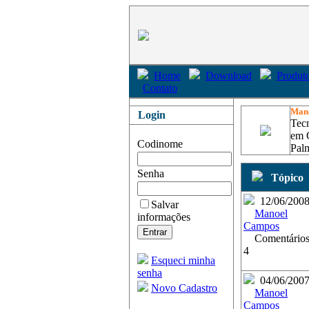
Home
Download
Produto
Contato
Man
Login
Tec
em G
Codinome
Pal
Senha
Tópico
12/06/200
Salvar
Manoel
informações
Campos
Comentários
4
Esqueci minha
senha
04/06/200
Novo Cadastro
Manoel
Campos