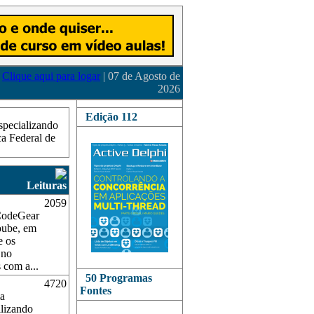
Clique aqui para logar
| 07 de Agosto de
2026
Edição 112
specializando
a Federal de
Leituras
2059
/CodeGear
oube, em
e os
 no
 com a...
50 Programas
4720
Fontes
ma
ilizando