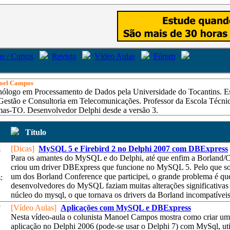
s / Cursos
Revista
Vídeo Aulas
Fórum
oel Campos
nólogo em Processamento de Dados pela Universidade do Tocantins. E
estão e Consultoria em Telecomunicações. Professor da Escola Técnic
mas-TO. Desenvolvedor Delphi desde a versão 3.
Título
[Dicas]
MySQL 5 e Firebird 2 no Delphi 2007 com DBExpress
8
Para os amantes do MySQL e do Delphi, até que enfim a Borland
criou um driver DBExpress que funcione no MySQL 5. Pelo que s
um dos Borland Conference que participei, o grande problema é qu
:
desenvolvedores do MySQL faziam muitas alterações significativas
núcleo do mysql, o que tornava os drivers da Borland incompatíveis
[Vídeo Aulas]
Aplicações com MySQL e DBExpress
7
Nesta vídeo-aula o colunista Manoel Campos mostra como criar u
aplicação no Delphi 2006 (pode-se usar o Delphi 7) com MySql, ut