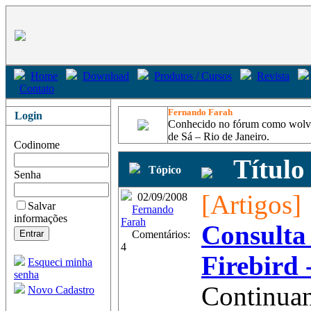
Home
Download
Produtos / Cursos
Revista
Contato
Fernando Farah
Login
Conhecido no fórum como wolveri
de Sá – Rio de Janeiro.
Codinome
Título
Tópico
Senha
[Artigos]
02/09/2008
Salvar
Fernando
informações
Farah
Consulta
Comentários:
4
Firebird 
Esqueci minha
senha
Continuan
Novo Cadastro