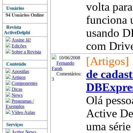
volta par
Usuários
94 Usuários Online
funciona 
Revista
usando DB
ActiveDelphi
Assine Já!
com Drive
Edições
Sobre a Revista
[Artigos]
10/06/2008
Fernando
Conteúdo
Farah
de cadast
Apostilas
Comentários:
Artigos
3
Componentes
DBExpres
Dicas
News
Olá pesso
Programas /
Exemplos
Active De
Vídeo Aulas
uma série
Serviços
Active News