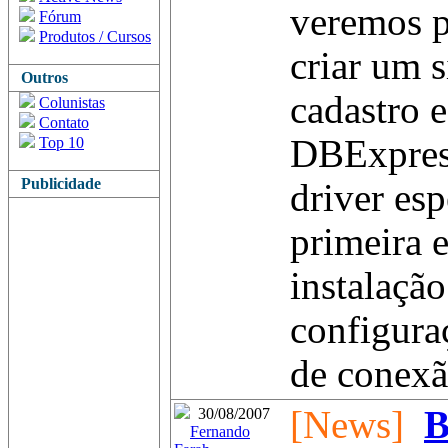
veremos p
Fórum
Produtos / Cursos
criar um 
Outros
cadastro e
Colunistas
Contato
DBExpress
Top 10
Publicidade
driver esp
primeira e
instalação
configur
de conexão
[News]
B
30/08/2007
Fernando