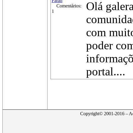
Farah
Olá galer
Comentários:
1
comunida
com muit
poder com
informaçõ
portal....
Copyright© 2001-2016 – Act