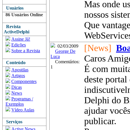
Mas onde us
Usuários
nossos sist
86 Usuários Online
Que vantage
Revista
ActiveDelphi
WebServices
Assine Já!
Edições
[News]
Boa
02/03/2009
Sobre a Revista
George De
Caros Amigo
Luca
Comentários:
Conteúdo
É com muita
1
Apostilas
Artigos
deste portal
Componentes
Dicas
indiscutivel
News
Delphi do Br
Programas /
Exemplos
ajudar vocês
Vídeo Aulas
publicar.
Serviços
Active News