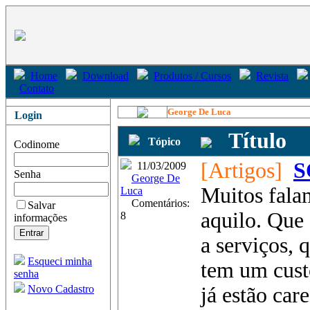
Home
Download
Produtos / Cursos
Revista
Contato
George De Luca
Login
Título
Tópico
Codinome
[Artigos]
S
11/03/2009
Senha
George De
Muitos fala
Luca
Comentários:
Salvar
aquilo. Que 
8
informações
a serviços, 
Esqueci minha
tem um custo 
senha
Novo Cadastro
já estão care