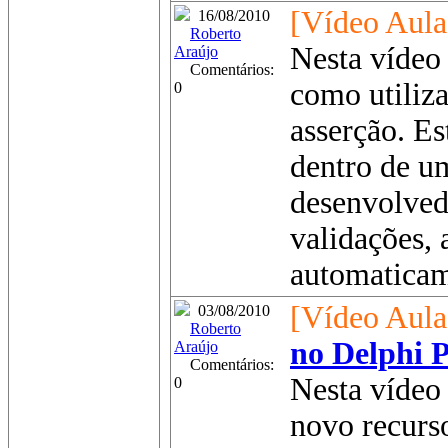
[Vídeo Aula
16/08/2010
Roberto
Nesta vídeo 
Araújo
Comentários:
como utiliza
0
asserção. Es
dentro de u
desenvolvedo
validações, 
automaticam
[Vídeo Aula
03/08/2010
Roberto
no Delphi 
Araújo
Comentários:
Nesta vídeo 
0
novo recurs