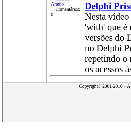
Delphi Pri
Araújo
Comentários:
Nesta vídeo 
0
'with' que é
versões do D
no Delphi P
repetindo o
os acessos às
Copyright© 2001-2016 – Act