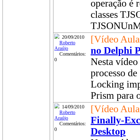
operação é r
classes TJS
TJSONUnMar
[Vídeo Aula
20/09/2010
Roberto
no Delphi 
Araújo
Comentários:
Nesta vídeo 
0
processo de
Locking im
Prism para 
[Vídeo Aula
14/09/2010
Roberto
Finally-Ex
Araújo
Comentários:
Desktop
0