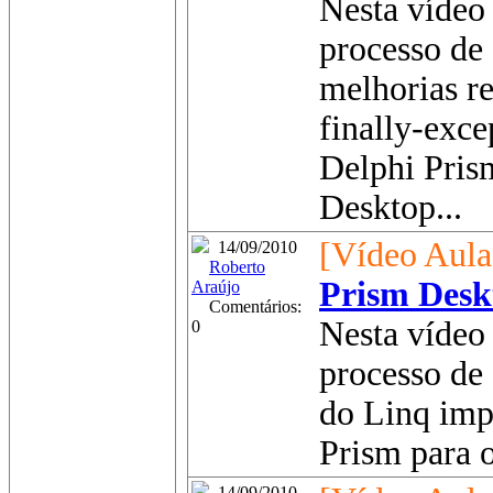
Nesta vídeo 
processo de
melhorias re
finally-exc
Delphi Pris
Desktop...
[Vídeo Aula
14/09/2010
Roberto
Prism Desk
Araújo
Comentários:
Nesta vídeo 
0
processo de 
do Linq imp
Prism para 
14/09/2010