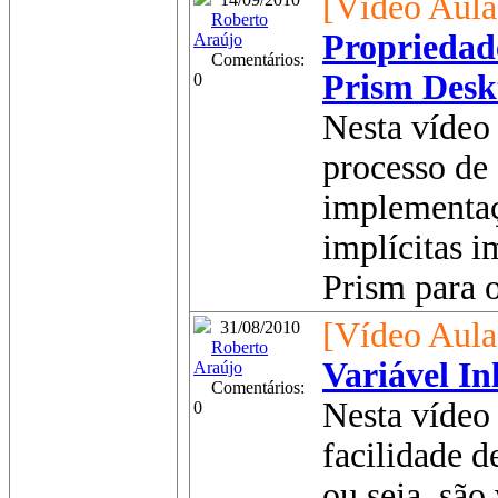
[Vídeo Aula
Roberto
Propriedade
Araújo
Comentários:
Prism Desk
0
Nesta vídeo 
processo de
implementaç
implícitas 
Prism para 
[Vídeo Aula
31/08/2010
Roberto
Variável In
Araújo
Comentários:
Nesta vídeo 
0
facilidade de
ou seja, são