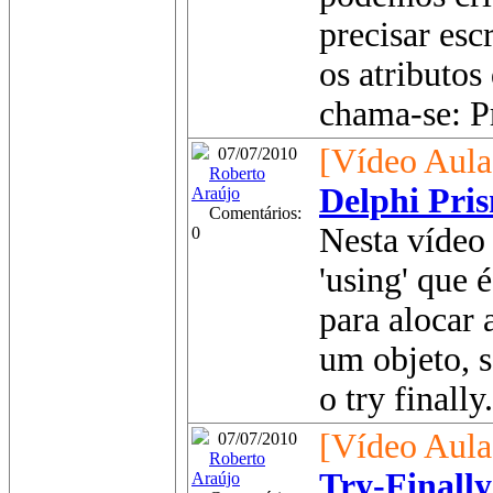
precisar esc
os atributos
chama-se: Pr
[Vídeo Aula
07/07/2010
Roberto
Delphi Pri
Araújo
Comentários:
Nesta vídeo 
0
'using' que 
para alocar 
um objeto, 
o try finally.
[Vídeo Aula
07/07/2010
Roberto
Try-Finall
Araújo