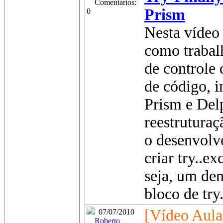
Comentários:
Prism
0
Nesta vídeo 
como trabal
de controle 
de código, 
Prism e Del
reestruturaç
o desenvolv
criar try..ex
seja, um de
bloco de try.
[Vídeo Aula
07/07/2010
Roberto