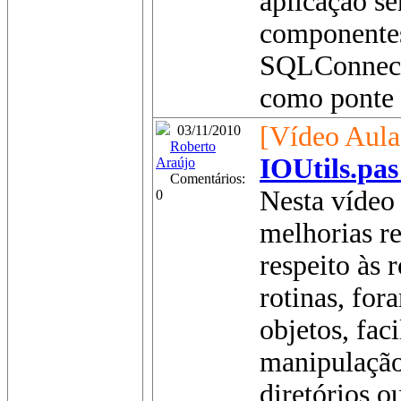
aplicação se
componentes
SQLConnecti
como ponte d
[Vídeo Aula
03/11/2010
Roberto
IOUtils.pas
Araújo
Comentários:
Nesta vídeo 
0
melhorias re
respeito às 
rotinas, fo
objetos, fac
manipulação
diretórios o