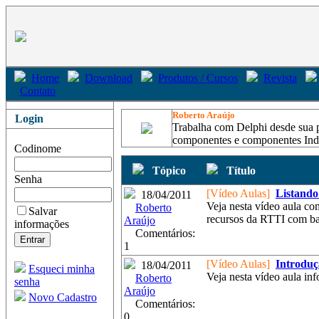
Home
Download
Produtos / Cursos
Revista
Contato
Roberto Araújo
Login
Trabalha com Delphi desde sua p
componentes e componentes Indy,
Codinome
Tópico
Título
Senha
[Vídeo Aulas]
Listando
18/04/2011
Veja nesta vídeo aula co
Roberto
Salvar
recursos da RTTI com ba
Araújo
informações
Comentários:
1
[Vídeo Aulas]
Introduç
18/04/2011
Esqueci minha
Veja nesta vídeo aula inf
Roberto
senha
Araújo
Novo Cadastro
Comentários:
0