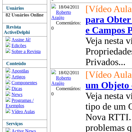
[Vídeo Aula
18/04/2011
Usuários
Roberto
82 Usuários Online
para Obter
Araújo
Comentários:
Revista
e Campos P
0
ActiveDelphi
Veja nesta v
Assine Já!
Edições
Propriedade
Sobre a Revista
Privados...
Conteúdo
Apostilas
[Vídeo Aula
18/02/2011
Artigos
Roberto
Componentes
um Objeto
Araújo
Dicas
Comentários:
Veja nesta v
0
News
Programas /
tipo de um 
Exemplos
Vídeo Aulas
Nova RTTI. 
Serviços
problemas 
Active News