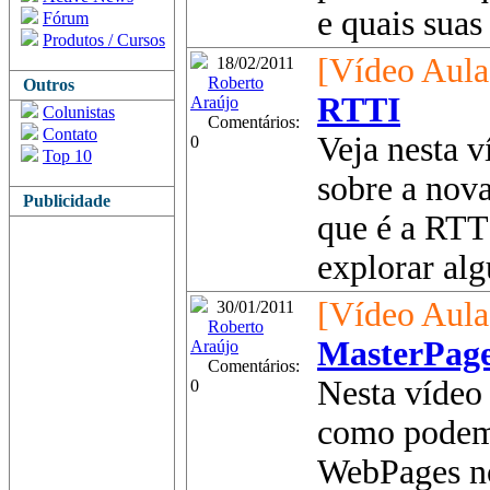
e quais suas 
Fórum
Produtos / Cursos
[Vídeo Aula
18/02/2011
Roberto
Outros
RTTI
Araújo
Colunistas
Comentários:
Contato
Veja nesta 
0
Top 10
sobre a nov
Publicidade
que é a RTT
explorar alg
[Vídeo Aula
30/01/2011
Roberto
MasterPage
Araújo
Comentários:
Nesta vídeo 
0
como podemo
WebPages no