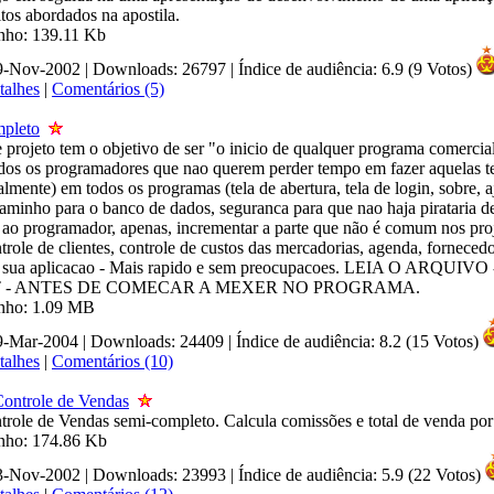
tos abordados na apostila.
nho: 139.11 Kb
09-Nov-2002 | Downloads: 26797
|
Índice de audiência: 6.9 (9 Votos)
talhes
|
Comentários (5)
pleto
 projeto tem o objetivo de ser "o inicio de qualquer programa comercial
odos os programadores que nao querem perder tempo em fazer aquelas te
ralmente) em todos os programas (tela de abertura, tela de login, sobre, a
aminho para o banco de dados, seguranca para que nao haja pirataria de
o ao programador, apenas, incrementar a parte que não é comum nos proj
trole de clientes, controle de custos das mercadorias, agenda, fornecedor
uir sua aplicacao - Mais rapido e sem preocupacoes. LEIA O ARQUIVO 
 - ANTES DE COMECAR A MEXER NO PROGRAMA.
anho: 1.09 MB
29-Mar-2004 | Downloads: 24409
|
Índice de audiência: 8.2 (15 Votos)
talhes
|
Comentários (10)
Controle de Vendas
trole de Vendas semi-completo. Calcula comissões e total de venda por
anho: 174.86 Kb
13-Nov-2002 | Downloads: 23993
|
Índice de audiência: 5.9 (22 Votos)