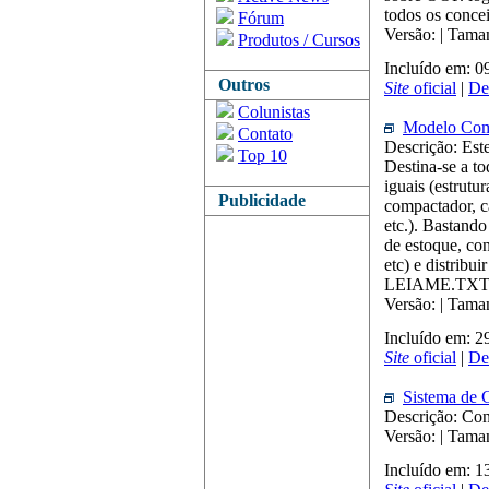
todos os concei
Fórum
Versão: | Tama
Produtos / Cursos
Incluído em: 
Outros
Site
oficial
|
De
Colunistas
Modelo Com
Contato
Descrição: Este
Top 10
Destina-se a t
iguais (estrutu
Publicidade
compactador, c
etc.). Bastand
de estoque, con
etc) e distrib
LEIAME.TXT
Versão: | Tam
Incluído em: 
Site
oficial
|
De
Sistema de 
Descrição: Con
Versão: | Tam
Incluído em: 