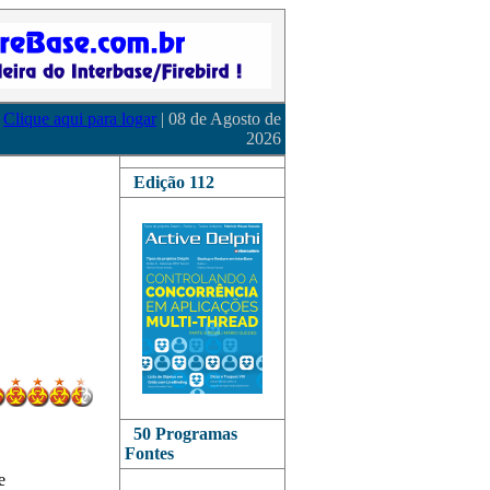
Clique aqui para logar
| 08 de Agosto de
2026
Edição 112
50 Programas
Fontes
e