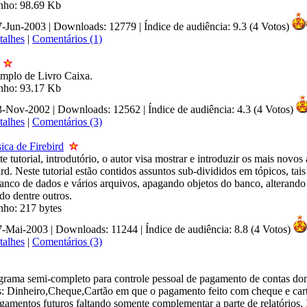
nho: 98.69 Kb
17-Jun-2003 | Downloads: 12779
|
Índice de audiência: 9.3 (4 Votos)
talhes
|
Comentários (1)
mplo de Livro Caixa.
nho: 93.17 Kb
13-Nov-2002 | Downloads: 12562
|
Índice de audiência: 4.3 (4 Votos)
talhes
|
Comentários (3)
ica de Firebird
e tutorial, introdutório, o autor visa mostrar e introduzir os mais novo
rd. Neste tutorial estão contidos assuntos sub-divididos em tópicos, ta
anco de dados e vários arquivos, apagando objetos do banco, alterando 
ndo dentre outros.
nho: 217 bytes
27-Mai-2003 | Downloads: 11244
|
Índice de audiência: 8.8 (4 Votos)
talhes
|
Comentários (3)
grama semi-completo para controle pessoal de pagamento de contas dom
s: Dinheiro,Cheque,Cartão em que o pagamento feito com cheque e car
gamentos futuros faltando somente complementar a parte de relatórios. 