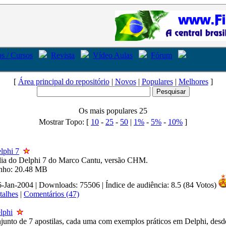
s / Cursos
Revista
Vídeo Aulas
Fórum
[
Área principal do repositório
|
Novos
|
Populares
|
Melhores
]
Os mais populares 25
Mostrar Topo:
[
10
-
25
-
50
|
1%
-
5%
-
10%
]
lphi 7
lia do Delphi 7 do Marco Cantu, versão CHM.
anho: 20.48 MB
6-Jan-2004 | Downloads: 75506
|
Índice de audiência: 8.5 (84 Votos)
talhes
|
Comentários (47)
lphi
junto de 7 apostilas, cada uma com exemplos práticos em Delphi, desd