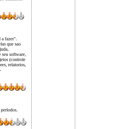
 a fazer".
las que sao
juda,
 seu software,
etos (controle
es, relatorios,
-
 períodos.