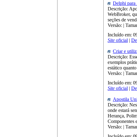
Delphi para 
Descrição: Apo
WebBroker, que
seções de vend
Versão: | Tam
Incluído em: 
Site
oficial
|
De
Criar e util
Descrição: Ess
exemplos prátic
estático quant
Versão: | Tama
Incluído em: 
Site
oficial
|
De
Apostila U
Descrição: Ness
onde estará se
Herança, Polim
Componentes e
Versão: | Tam
Incluído em: 