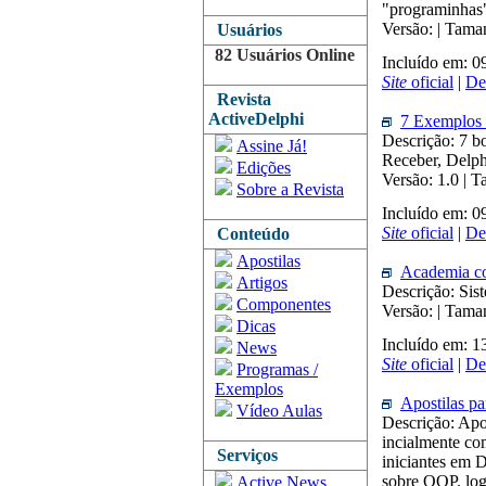
"programinhas"
Versão: | Tam
Usuários
82 Usuários Online
Incluído em: 
Site
oficial
|
De
Revista
ActiveDelphi
7 Exemplos 
Descrição: 7 b
Assine Já!
Receber, Delphi
Edições
Versão: 1.0 |
Sobre a Revista
Incluído em: 
Site
oficial
|
De
Conteúdo
Apostilas
Academia c
Artigos
Descrição: Sis
Componentes
Versão: | Tama
Dicas
Incluído em: 
News
Site
oficial
|
De
Programas /
Exemplos
Apostilas pa
Vídeo Aulas
Descrição: Apo
incialmente co
Serviços
iniciantes em 
sobre OOP. log
Active News