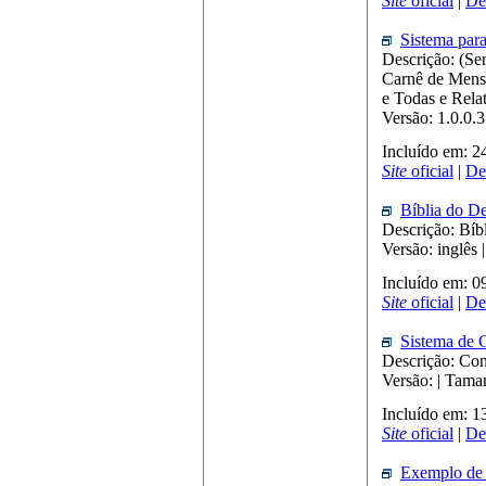
Site
oficial
|
De
Sistema par
Descrição: (Se
Carnê de Mensa
e Todas e Relat
Versão: 1.0.0.
Incluído em: 
Site
oficial
|
De
Bíblia do De
Descrição: Bíbl
Versão: inglês
Incluído em: 
Site
oficial
|
De
Sistema de 
Descrição: Con
Versão: | Tam
Incluído em: 
Site
oficial
|
De
Exemplo de 