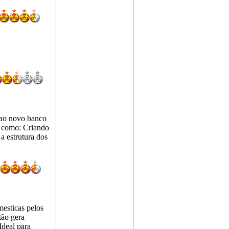
s ao novo banco
is como: Criando
a estrutura dos
esticas pelos
tão gera
Ideal para