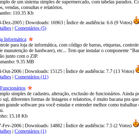
mplo de um sistema simples de supermercado, com tabelas paradox. C
s, vendas, consultas e relatórios.
manho: 110.35 Kb
13-Dez-2005 | Downloads: 16963
|
Índice de audiência: 6.6 (9 Votos)
talhes
|
Comentários (5)
a Informática
role para loja de informática, com código de barras, etiquetas, control
 de manutenção de hardware), etc... Tem que instalar o componente "Ba
o junto com o ZIP.
 Tamanho: 9.35 MB
24-Out-2006 | Downloads: 15125
|
Índice de audiência: 7.7 (13 Votos)
talhes
|
Comentários (11)
 Funcionários
mplo simples de cadastro, alteração, exclusão de funcionários. Ainda p
 sql, diferentes formas de listagens e relatorios, é muito bacana pra qu
m grande software pra você estudar e entender melhor como trabalhar
i.
nho: 15.18 Kb
07-Fev-2006 | Downloads: 14882
|
Índice de audiência: 7.5 (2 Votos)
talhes
|
Comentários (1)