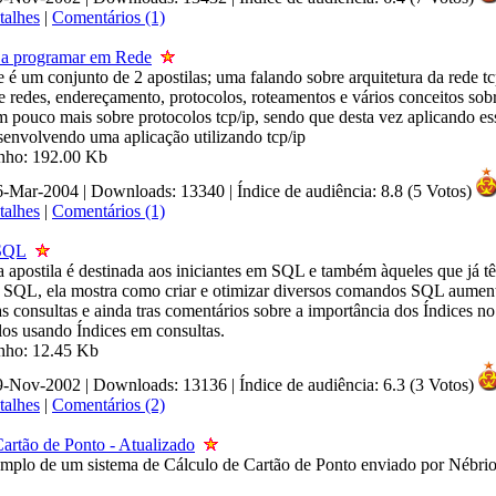
talhes
|
Comentários (1)
a programar em Rede
 é um conjunto de 2 apostilas; uma falando sobre arquitetura da rede tc
e redes, endereçamento, protocolos, roteamentos e vários conceitos sobre
m pouco mais sobre protocolos tcp/ip, sendo que desta vez aplicando es
esenvolvendo uma aplicação utilizando tcp/ip
anho: 192.00 Kb
26-Mar-2004 | Downloads: 13340
|
Índice de audiência: 8.8 (5 Votos)
talhes
|
Comentários (1)
SQL
a apostila é destinada aos iniciantes em SQL e também àqueles que já 
 SQL, ela mostra como criar e otimizar diversos comandos SQL aumen
s consultas e ainda tras comentários sobre a importância dos Índices n
os usando Índices em consultas.
nho: 12.45 Kb
09-Nov-2002 | Downloads: 13136
|
Índice de audiência: 6.3 (3 Votos)
talhes
|
Comentários (2)
artão de Ponto - Atualizado
mplo de um sistema de Cálculo de Cartão de Ponto enviado por Nébrio