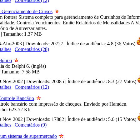
talhes
|
Comentários (12)
a Gerenciamento de Cursos
m fontes) Sistema completo para gerenciamento de Cursinhos de Inform
lidade, Controla Vencimentos, Emite Relatórios de Mensalidades A Ve
ório de Aniversariantes.
3 | Tamanho: 1.37 MB
24-Abr-2003 | Downloads: 20727
|
Índice de audiência: 4.8 (36 Votos)
talhes
|
Comentários (28)
lphi 6
ia do Delphi 6. (inglês)
 | Tamanho: 7.58 MB
09-Nov-2002 | Downloads: 20085
|
Índice de audiência: 8.3 (27 Votos)
talhes
|
Comentários (12)
Controle Bancário
trole bancário com impressão de cheques. Enviado por Hamden.
anho: 623.52 Kb
13-Nov-2002 | Downloads: 17882
|
Índice de audiência: 5.6 (15 Votos)
talhes
|
Comentários (9)
um sistema de supermercado