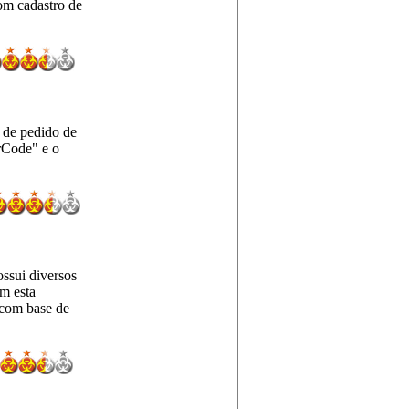
om cadastro de
e de pedido de
rCode" e o
ossui diversos
em esta
 com base de