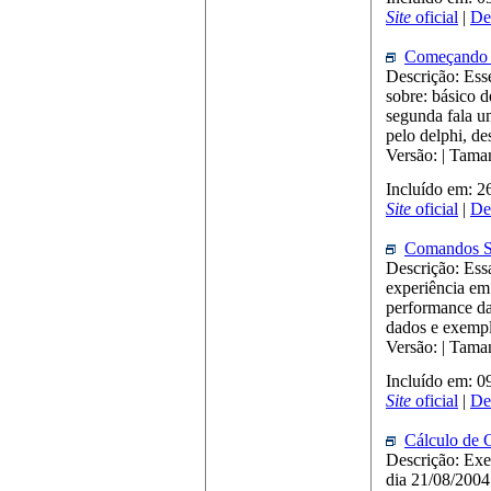
Site
oficial
|
De
Começando 
Descrição: Esse
sobre: básico d
segunda fala u
pelo delphi, d
Versão: | Tam
Incluído em: 
Site
oficial
|
De
Comandos 
Descrição: Ess
experiência em
performance da
dados e exempl
Versão: | Tama
Incluído em: 
Site
oficial
|
De
Cálculo de C
Descrição: Exe
dia 21/08/2004