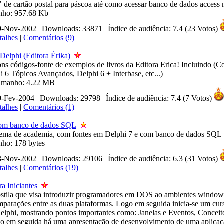
 de cartão postal para páscoa até como acessar banco de dados access 
anho: 957.68 Kb
09-Nov-2002 | Downloads: 33871
|
Índice de audiência: 7.4 (23 Votos)
talhes
|
Comentários (9)
Delphi (Editora Érika)
ons códigos-fonte de exemplos de livros da Editora Erica! Incluindo (C
 6 Tópicos Avançados, Delphi 6 + Interbase, etc...)
 Tamanho: 4.22 MB
09-Fev-2004 | Downloads: 29798
|
Índice de audiência: 7.4 (7 Votos)
talhes
|
Comentários (1)
om banco de dados SQL
tema de academia, com fontes em Delphi 7 e com banco de dados SQL 
nho: 178 bytes
13-Nov-2002 | Downloads: 29106
|
Índice de audiência: 6.3 (31 Votos)
talhes
|
Comentários (19)
ra Iniciantes
stila que visa introduzir programadores em DOS ao ambientes window
mparações entre as duas plataformas. Logo em seguida inicia-se um cur
Delphi, mostrando pontos importantes como: Janelas e Eventos, Conceit
o em seguida há uma apresentação de desenvolvimento de uma aplicaçã