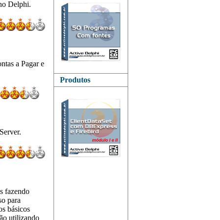
no Delphi.
ontas a Pagar e
Produtos
Server.
s fazendo
so para
os básicos
o utilizando