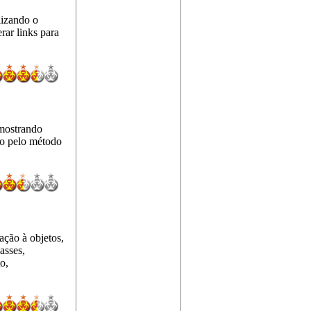
lizando o
rar links para
 mostrando
to pelo método
ação à objetos,
asses,
o,