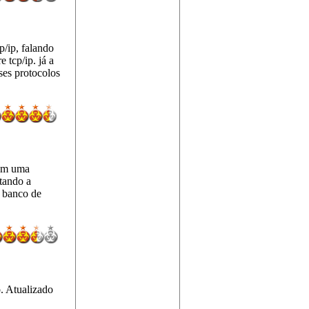
p/ip, falando
 tcp/ip. já a
ses protocolos
têm uma
tando a
o banco de
. Atualizado