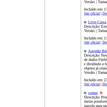
Versão: | Tama
Incluído em: 
Site
oficial
|
De
Livro Caixa
Descrição: Exe
Versão: | Tama
Incluído em: 
Site
oficial
|
De
Apostila Bás
Descrição: Nest
de dados Firebi
e dividindo o b
objetos já cria
Versão: | Tama
Incluído em: 
Site
oficial
|
De
contas
Descrição: Pro
meios possívei
parcela para pa