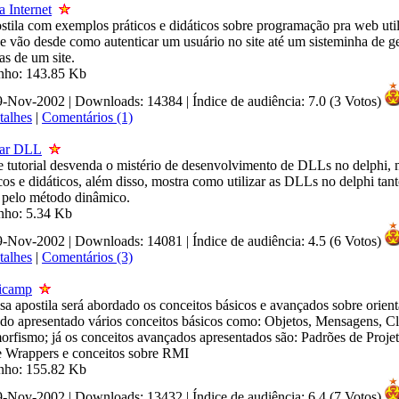
a Internet
stila com exemplos práticos e didáticos sobre programação pra web uti
 vão desde como autenticar um usuário no site até um sisteminha de ge
as de um site.
anho: 143.85 Kb
09-Nov-2002 | Downloads: 14384
|
Índice de audiência: 7.0 (3 Votos)
talhes
|
Comentários (1)
izar DLL
e tutorial desvenda o mistério de desenvolvimento de DLLs no delphi,
os e didáticos, além disso, mostra como utilizar as DLLs no delphi tan
o pelo método dinâmico.
nho: 5.34 Kb
09-Nov-2002 | Downloads: 14081
|
Índice de audiência: 4.5 (6 Votos)
talhes
|
Comentários (3)
nicamp
a apostila será abordado os conceitos básicos e avançados sobre orient
ndo apresentado vários conceitos básicos como: Objetos, Mensagens, Cl
orfismo; já os conceitos avançados apresentados são: Padrões de Projet
 Wrappers e conceitos sobre RMI
anho: 155.82 Kb
09-Nov-2002 | Downloads: 13432
|
Índice de audiência: 6.4 (7 Votos)