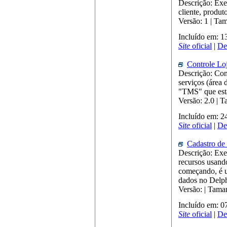
Descrição: Exe
cliente, produto
Versão: 1 | Ta
Incluído em: 
Site
oficial
|
De
Controle Loj
Descrição: Cont
serviços (área
"TMS" que estã
Versão: 2.0 |
Incluído em: 
Site
oficial
|
De
Cadastro de
Descrição: Exe
recursos usando
começando, é u
dados no Delph
Versão: | Tama
Incluído em: 
Site
oficial
|
De