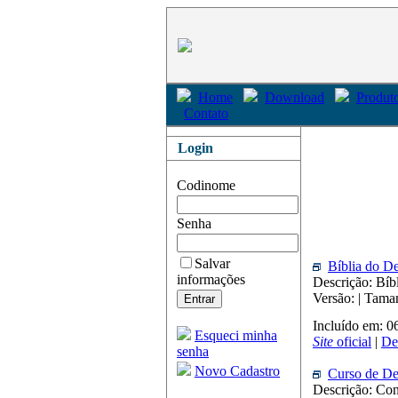
Home
Download
Produto
Contato
Login
Codinome
Senha
Salvar
Bíblia do De
informações
Descrição: Bíb
Versão: | Tam
Incluído em: 0
Esqueci minha
Site
oficial
|
De
senha
Novo Cadastro
Curso de De
Descrição: Con