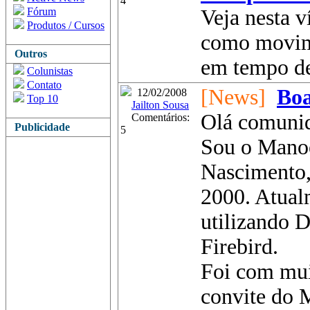
4
Fórum
Veja nesta v
Produtos / Cursos
como movim
Outros
em tempo de
Colunistas
Contato
[News]
Boa
12/02/2008
Top 10
Jailton Sousa
Olá comunid
Comentários:
Publicidade
5
Sou o Manoe
Nascimento,
2000. Atual
utilizando 
Firebird.
Foi com mui
convite do M