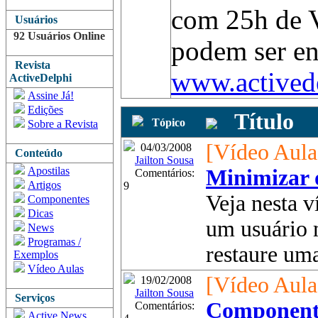
com 25h de V
Usuários
92 Usuários Online
podem ser en
Revista
www.actived
ActiveDelphi
Assine Já!
Edições
Título
Tópico
Sobre a Revista
[Vídeo Aula
04/03/2008
Conteúdo
Jailton Sousa
Apostilas
Minimizar 
Comentários:
Artigos
9
Veja nesta 
Componentes
Dicas
um usuário 
News
Programas /
restaure uma
Exemplos
Vídeo Aulas
[Vídeo Aula
19/02/2008
Jailton Sousa
Serviços
Component
Comentários:
Active News