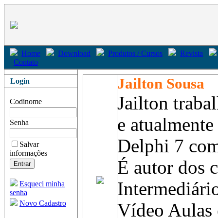
Home
Download
Produtos / Cursos
Revista
Contato
Jailton Sousa
Login
Jailton trab
Codinome
e atualmente
Senha
Delphi 7 com
Salvar
informações
É autor dos c
Intermediári
Esqueci minha
senha
Novo Cadastro
Vídeo Aulas 