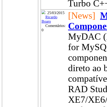
Turbo C++
[News]
M
25/03/2015
Ricardo
Boaro
Compone
Comentários:
0
MyDAC (D
for MySQL
component
direto ao
compatíve
RAD Stud
XE7/XE6