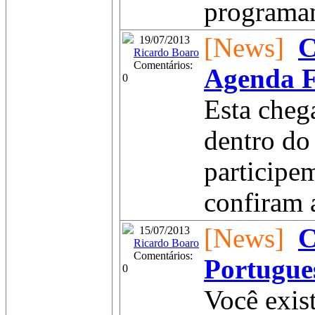
programan
[News]
C
19/07/2013
Ricardo Boaro
Comentários:
Agenda F
0
Esta cheg
dentro d
participe
confiram a
[News]
C
15/07/2013
Ricardo Boaro
Comentários:
Portugue
0
Você exist