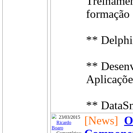
Treinamen
formação
** Delphi
** Desen
Aplicaçõ
** DataSn
[News]
O
23/03/2015
Ricardo
Boaro