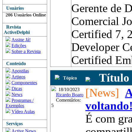
Gerente de 
Usuários
206 Usuários Online
Comercial Jo
Revista
Certified 7,
ActiveDelphi
Assine Já!
Developer Ce
Edições
Sobre a Revista
Certified E
Conteúdo
Apostilas
Título
Artigos
Tópico
Componentes
Dicas
[News]
A
18/10/2023
News
Ricardo Boaro
Comentários:
Programas /
voltando
5
Exemplos
Vídeo Aulas
É com gra
Serviços
compartilh
Active News