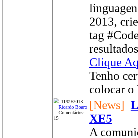
linguagen
2013, cri
tag #Code
resultado
Clique Aq
Tenho cer
colocar o 
[News]
L
11/09/2013
Ricardo Boaro
Comentários:
XE5
15
A comunid