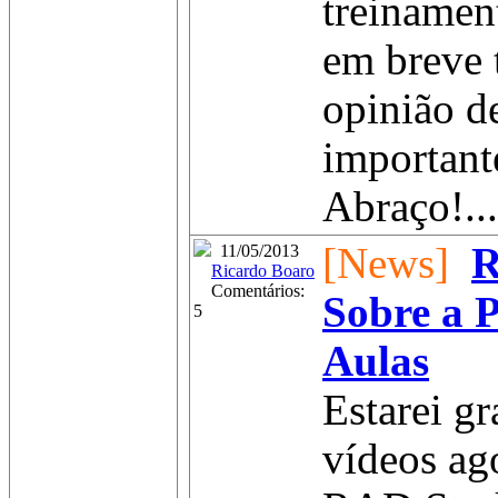
treinamen
em breve 
opinião d
important
Abraço!...
[News]
R
11/05/2013
Ricardo Boaro
Comentários:
Sobre a 
5
Aulas
Estarei g
vídeos ag