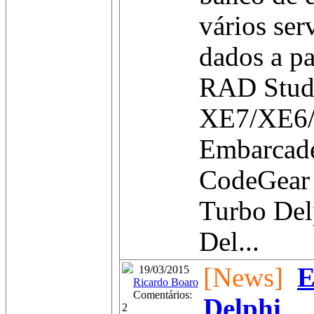
vários ser
dados a p
RAD Stud
XE7/XE6
Embarcad
CodeGear
Turbo Del
Del...
[News]
E
19/03/2015
Ricardo Boaro
Comentários:
Delphi
2