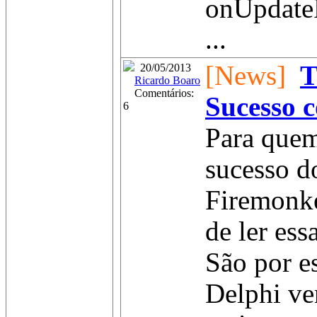
onUpdate
...
[News]
T
20/05/2013
Ricardo Boaro
Comentários:
Sucesso 
6
Para quem
sucesso d
Firemonk
de ler ess
São por es
Delphi ve