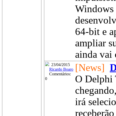
Windows e
desenvolv
64-bit e a
ampliar s
ainda vai 
[News]
D
23/04/2015
Ricardo Boaro
Comentários:
O Delphi 
0
chegando,
irá seleci
receberão