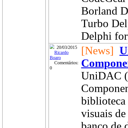
Borland D
Turbo Del
Delphi for 
[News]
U
20/03/2015
Ricardo
Boaro
Compone
Comentários:
0
UniDAC (U
Component
bibliotec
visuais de
banco de d