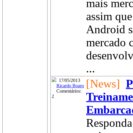
mais merc
assim que
Android s
mercado 
desenvolv
...
[News]
P
17/05/2013
Ricardo Boaro
Comentários:
Treinamen
2
Embarca
Responda 