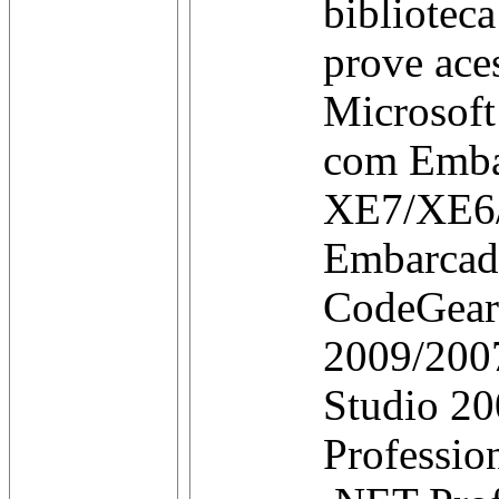
bibliotec
prove ace
Microsoft
com Emba
XE7/XE6
Embarcad
CodeGear
2009/2007
Studio 20
Professio