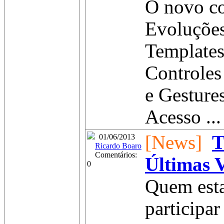
O novo c
Evoluçõe
Templates
Controles 
e Gesture
Acesso ...
[News]
T
01/06/2013
Ricardo Boaro
Comentários:
Últimas 
0
Quem esta
participa