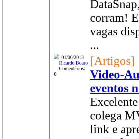
DataSnap,
corram! 
vagas dis
...
[Artigos]
01/06/2013
Ricardo Boaro
Comentários:
Video-Au
0
eventos 
Excelente
colega MV
link e apr