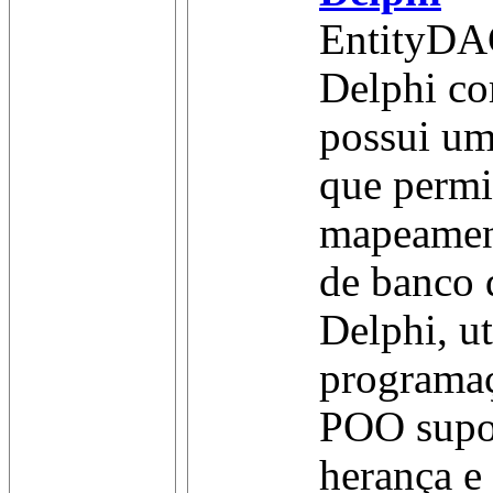
EntityDA
Delphi co
possui u
que permit
mapeament
de banco 
Delphi, ut
programaç
POO supo
herança e