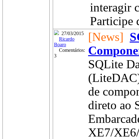
interagir
Participe 
[News]
S
27/03/2015
Ricardo
Boaro
Compone
Comentários:
3
SQLite Da
(LiteDAC)
de compon
direto ao
Embarcad
XE7/XE6