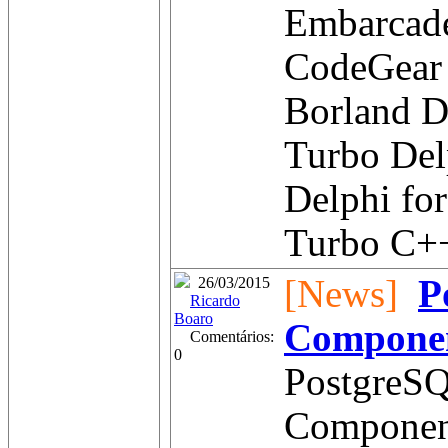
Embarcad
CodeGear
Borland D
Turbo Del
Delphi for
Turbo C++
[News]
P
26/03/2015
Ricardo
Boaro
Compone
Comentários:
0
PostgreSQ
Componen