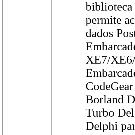
bibliotec
permite ac
dados Pos
Embarcad
XE7/XE6
Embarcad
CodeGear
Borland D
Turbo Del
Delphi pa