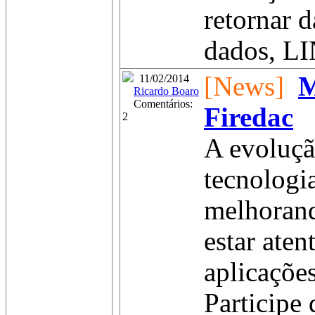
retornar 
dados, LI
[News]
M
11/02/2014
Ricardo Boaro
Comentários:
Firedac
2
A evoluçã
tecnologi
melhorand
estar ate
aplicações
Participe