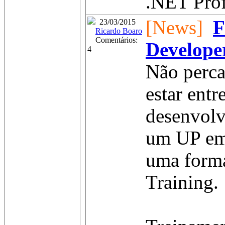
.NET Profe
[News]
F
23/03/2015
Ricardo Boaro
Comentários:
Develope
4
Não perca
estar entr
desenvolv
um UP em 
uma forma
Training.