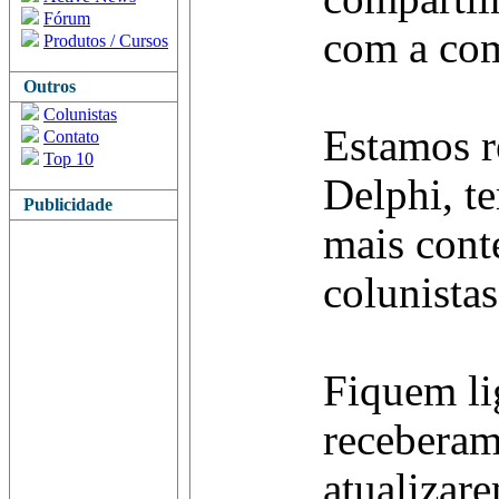
Fórum
com a co
Produtos / Cursos
Outros
Colunistas
Estamos r
Contato
Top 10
Delphi, t
Publicidade
mais cont
colunistas
Fiquem li
receberam
atualizare