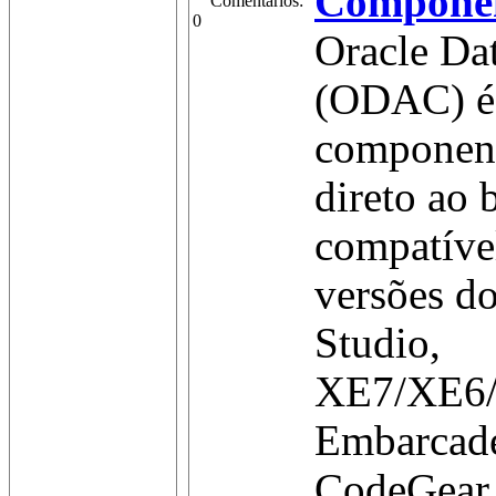
Compone
Comentários:
0
Oracle Da
(ODAC) é 
component
direto ao 
compatíve
versões 
Studio,
XE7/XE6
Embarcad
CodeGear