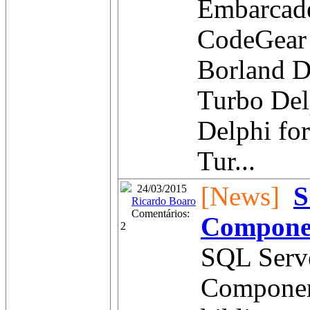
Embarcad
CodeGear
Borland D
Turbo Del
Delphi for
Tur...
[News]
S
24/03/2015
Ricardo Boaro
Comentários:
Compone
2
SQL Serve
Componen