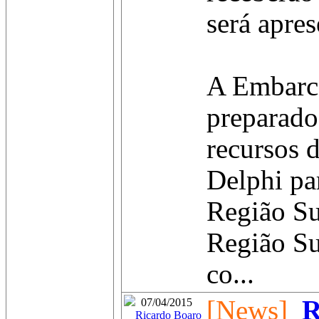
será apre
A Embarca
preparado
recursos 
Delphi pa
Região Su
Região Su
co...
[News]
R
07/04/2015
Ricardo Boaro