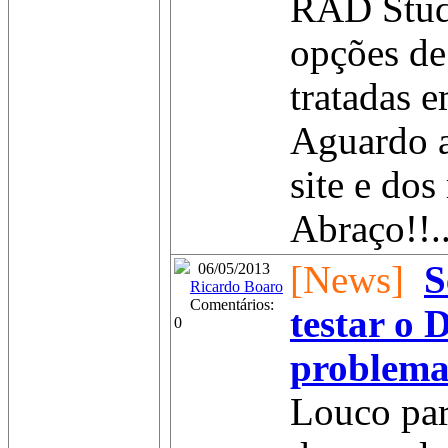
RAD Studi
opções de
tratadas 
Aguardo a
site e do
Abraço!!..
[News]
S
06/05/2013
Ricardo Boaro
Comentários:
testar o 
0
problema
Louco par