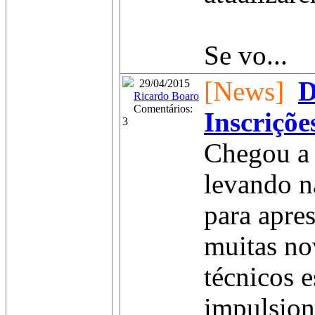
Se vo...
[News]
D
29/04/2015
Ricardo Boaro
Comentários:
Inscriçõe
3
Chegou a 
levando n
para apre
muitas no
técnicos e
impulsion