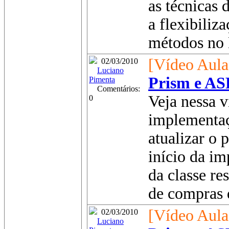
as técnicas
a flexibiliz
métodos no 
[Vídeo Aula
02/03/2010
Luciano
Prism e AS
Pimenta
Comentários:
Veja nessa v
0
implementaç
atualizar o 
início da i
da classe re
de compras d
[Vídeo Aula
02/03/2010
Luciano