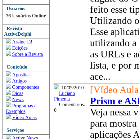
feito esse t
Usuários
76 Usuários Online
Utilizando 
Revista
Esse aplicat
ActiveDelphi
utilizando a
Assine Já!
Edições
as URLs e a
Sobre a Revista
lista, e por
Conteúdo
ace...
Apostilas
Artigos
Componentes
[Vídeo Aula
10/05/2010
Dicas
Luciano
Prism e AS
Pimenta
News
Comentários:
Programas /
Veja nessa 
0
Exemplos
Vídeo Aulas
para mostra
Serviços
aplicações 
Active News