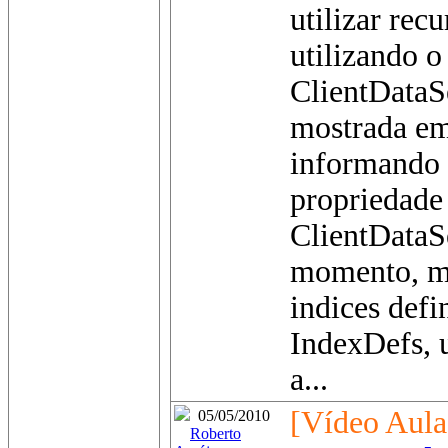
utilizar rec
utilizando 
ClientDataS
mostrada em
informando 
propriedade
ClientDataS
momento, mo
indices defi
IndexDefs, 
a...
[Vídeo Aula
05/05/2010
Roberto