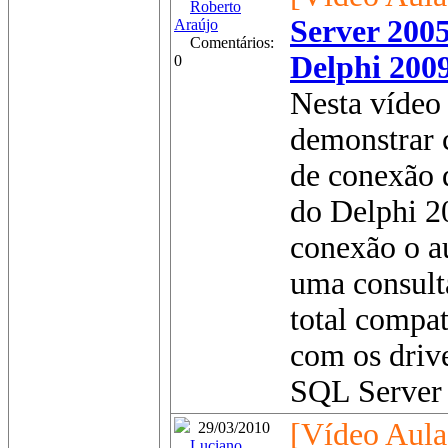
Roberto
Server 200
Araújo
Comentários:
Delphi 200
0
Nesta vídeo 
demonstrar 
de conexão 
do Delphi 2
conexão o a
uma consult
total compa
com os driv
SQL Server 
[Vídeo Aula
29/03/2010
Luciano