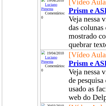
[Vídeo Aula
19/04/2010
Luciano
Prism e AS
Pimenta
Comentários:
Veja nessa 
0
das colunas
mostrado co
quebrar texto
[Vídeo Aula
19/04/2010
Luciano
Prism e AS
Pimenta
Comentários:
Veja nessa v
0
de pesquisa 
usado as fa
web do Delp
29/03/2010