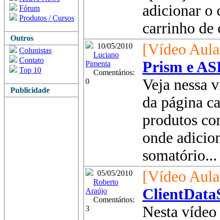
adicionar o
Fórum
Produtos / Cursos
carrinho de 
Outros
[Vídeo Aula
10/05/2010
Colunistas
Luciano
Contato
Prism e AS
Pimenta
Top 10
Comentários:
Veja nessa 
0
Publicidade
da página ca
produtos co
onde adicio
somatório...
[Vídeo Aula
05/05/2010
Roberto
ClientData
Araújo
Comentários:
Nesta vídeo
3