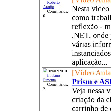
Roberto
Nesta vídeo 
Araújo
Comentários:
como trabal
0
reflexão - 
.NET, onde 
várias infor
instanciado
aplicação...
[Vídeo Aula
09/02/2010
Luciano
Prism e AS
Pimenta
Comentários:
Veja nessa v
2
criação da c
carrinho de 