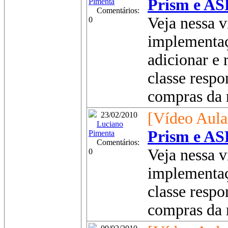
Prism e AS
Pimenta
Comentários:
Veja nessa v
0
implementaç
adicionar e
classe respo
compras da n
[Vídeo Aula
23/02/2010
Luciano
Prism e AS
Pimenta
Comentários:
Veja nessa v
0
implementaç
classe respo
compras da n