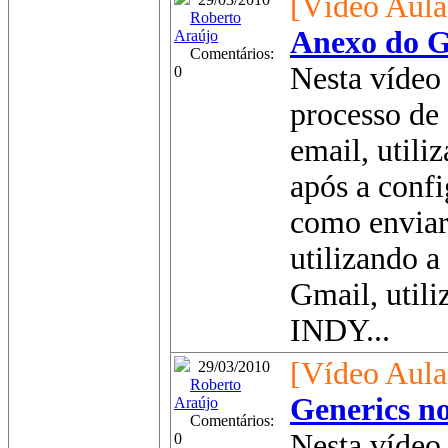
[Vídeo Aula
Roberto
Anexo do G
Araújo
Comentários:
Nesta vídeo 
0
processo de
email, utili
após a conf
como enviar
utilizando a
Gmail, util
INDY...
[Vídeo Aula
29/03/2010
Roberto
Generics n
Araújo
Comentários:
Nesta vídeo 
0