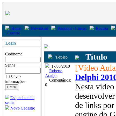
Home
Download
Produtos / Cursos
Revista
Contato
Login
Codinome
Título
Tópico
Senha
[Vídeo Aula
17/05/2010
Roberto
Delphi 201
Araújo
Salvar
Comentários:
informações
Nesta vídeo
0
desenvolver
Esqueci minha
senha
de links por
Novo Cadastro
engine do G