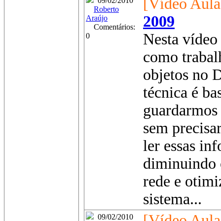
[Vídeo Aula
09/02/2010
Roberto
2009
Araújo
Comentários:
Nesta vídeo 
0
como trabal
objetos no D
técnica é ba
guardarmos 
sem precisa
ler essas i
diminuindo 
rede e otim
sistema...
[Vídeo Aula
09/02/2010