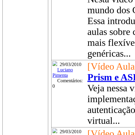
mundo dos G
Essa introdu
aulas sobre
mais flexíve
genéricas...
[Vídeo Aula
29/03/2010
Luciano
Prism e AS
Pimenta
Comentários:
Veja nessa v
0
implementaç
autenticação
virtual...
[Vídeo Aula
29/03/2010