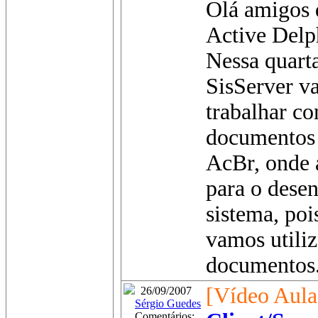
Olá amigos 
Active Delp
Nessa quarta
SisServer v
trabalhar c
documentos 
AcBr, onde 
para o dese
sistema, poi
vamos utiliz
documentos.
[Vídeo Aula
26/09/2007
Sérgio Guedes
Comentários: