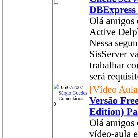
11
DBExpress (
Olá amigos 
Active Delp
Nessa segun
SisServer v
trabalhar co
será requisit
[Vídeo Aula
06/07/2007
Sérgio Guedes
Versão Free
Comentários:
0
Edition) Pa
Olá amigos 
vídeo-aula 