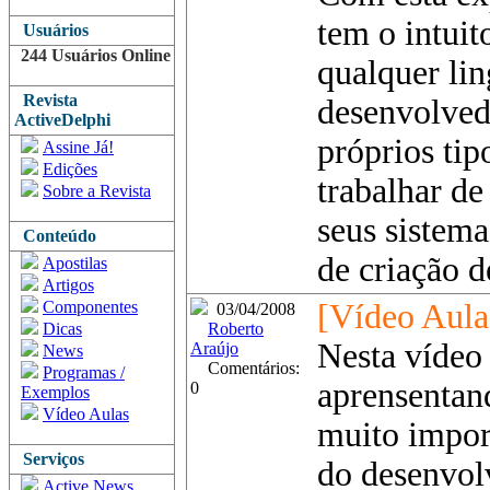
tem o intui
Usuários
244 Usuários Online
qualquer li
Revista
desenvolved
ActiveDelphi
próprios ti
Assine Já!
Edições
trabalhar de
Sobre a Revista
seus sistema
Conteúdo
de criação d
Apostilas
Artigos
Componentes
[Vídeo Aula
03/04/2008
Dicas
Roberto
Nesta vídeo 
Araújo
News
Comentários:
Programas /
aprensentan
0
Exemplos
Vídeo Aulas
muito impor
Serviços
do desenvol
Active News