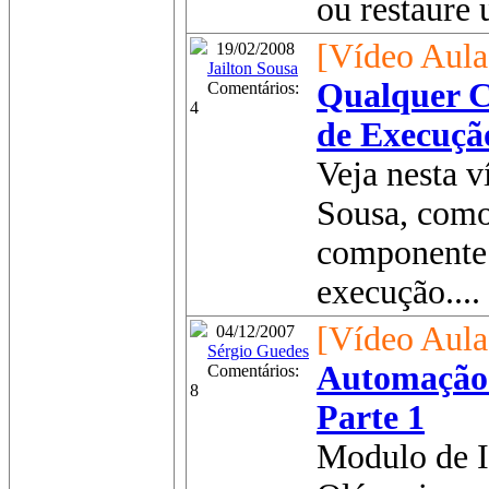
ou restaure 
[Vídeo Aula
19/02/2008
Jailton Sousa
Qualquer 
Comentários:
4
de Execuçã
Veja nesta v
Sousa, com
componente
execução....
[Vídeo Aula
04/12/2007
Sérgio Guedes
Automação 
Comentários:
8
Parte 1
Modulo de 