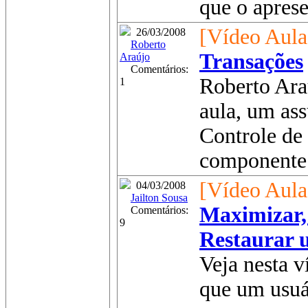
que o aprese
[Vídeo Aula
26/03/2008
Roberto
Transações
Araújo
Comentários:
Roberto Ara
1
aula, um as
Controle de 
componente 
[Vídeo Aula
04/03/2008
Jailton Sousa
Maximizar,
Comentários:
9
Restaurar 
Veja nesta 
que um usuá