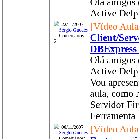
Olá amigos 
Active Delph
[Vídeo Aula
22/11/2007
Sérgio Guedes
Client/Serv
Comentários:
2
DBExpress (
Olá amigos 
Active Delp
Vou apresent
aula, como r
Servidor Fir
Ferramenta I
[Vídeo Aula
08/11/2007
Sérgio Guedes
Comentários: