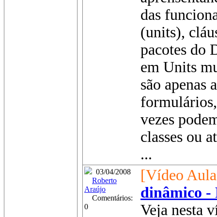
das funcion
(units), clá
pacotes do 
em Units mu
são apenas 
formulários
vezes podem
classes ou a
...
[Vídeo Aula
03/04/2008
Roberto
dinâmico - 
Araújo
Comentários:
Veja nesta v
0