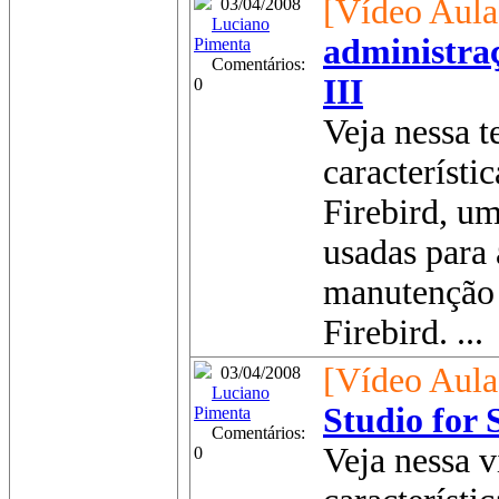
[Vídeo Aula
03/04/2008
Luciano
administraç
Pimenta
Comentários:
III
0
Veja nessa t
característi
Firebird, u
usadas para
manutenção 
Firebird. ...
[Vídeo Aula
03/04/2008
Luciano
Studio for
Pimenta
Comentários:
Veja nessa v
0