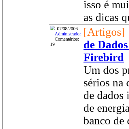
isso é mu
as dicas q
[Artigos]
07/08/2006
Administrador
Comentários:
de Dados 
19
Firebird
Um dos p
sérios na
de dados 
de energi
banco de 