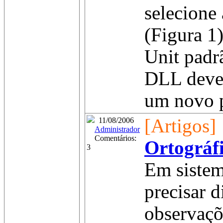
selecione
(Figura 1
Unit padr
DLL dever
um novo p
[Artigos]
11/08/2006
Administrador
Comentários:
Ortográf
3
Em sistem
precisar d
observaçõ