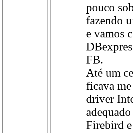
pouco sob
fazendo u
e vamos c
DBexpress
FB.
Até um ce
ficava me
driver Int
adequado 
Firebird e