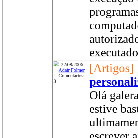
programas
computad
autorizad
executados
[Artigos]
22/08/2006
Adair Folmer
Comentários:
personal
3
Olá galer
estive ba
ultimamen
escrever 