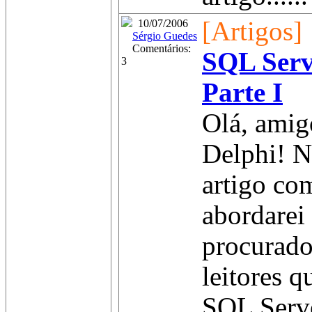
[Artigos]
10/07/2006
Sérgio Guedes
Comentários:
SQL Serv
3
Parte I
Olá, amig
Delphi! 
artigo com
abordarei
procurado
leitores q
SQL Serve