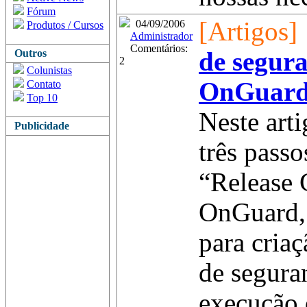
Fórum
[Artigos]
04/09/2006
Produtos / Cursos
Administrador
Comentários:
Outros
de segur
2
Colunistas
OnGuar
Contato
Top 10
Neste art
Publicidade
três pass
“Release 
OnGuard,
para cria
de segura
execução 