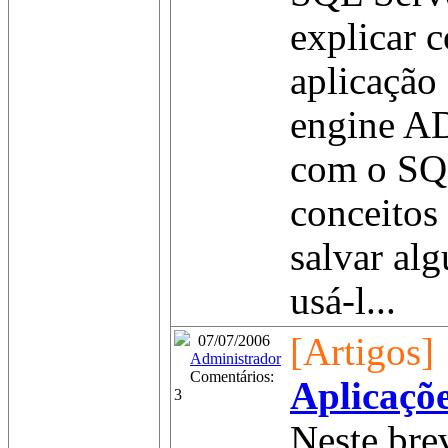
explicar 
aplicação
engine A
com o SQL
conceitos 
salvar al
usá-l...
[Artigos]
07/07/2006
Administrador
Comentários:
Aplicaçõ
3
Neste bre