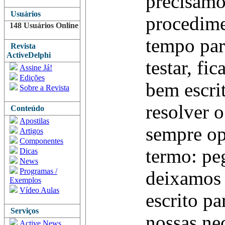
precisamo
Usuários
procedime
148 Usuários Online
tempo par
Revista
ActiveDelphi
testar, fi
Assine Já!
Edições
bem escrit
Sobre a Revista
resolver 
Conteúdo
Apostilas
sempre op
Artigos
Componentes
termo: pe
Dicas
News
Programas /
deixamos 
Exemplos
Vídeo Aulas
escrito pa
Serviços
nossas nec
Active News