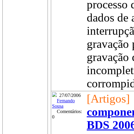
processo 
dados de 
interrupç
gravação 
gravação 
incomplet
corrompid
[Artigos]
27/07/2006
Fernando
Sousa
componen
Comentários:
0
BDS 200