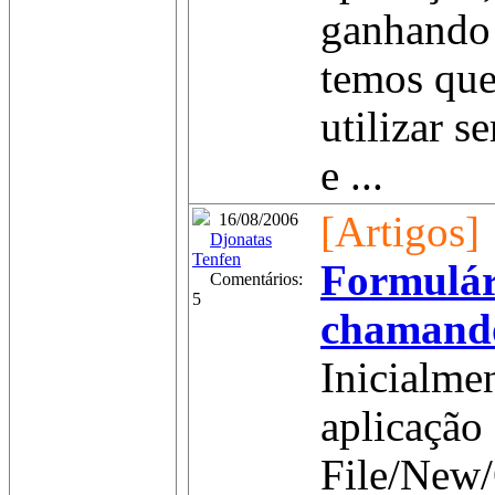
ganhando 
temos que
utilizar 
e ...
[Artigos]
16/08/2006
Djonatas
Tenfen
Formulár
Comentários:
5
chamando
Inicialme
aplicação 
File/New/