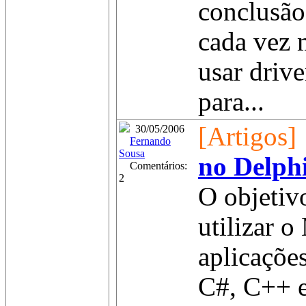
conclusão
cada vez 
usar drive
para...
[Artigos]
30/05/2006
Fernando
Sousa
no Delph
Comentários:
2
O objetivo
utilizar
aplicaçõe
C#, C++ e