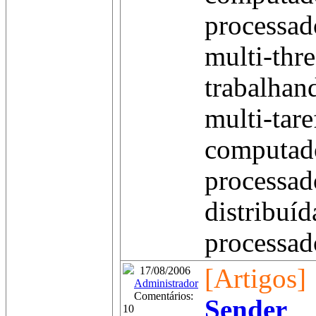
processad
multi-thr
trabalhan
multi-tare
computado
processad
distribuíd
processado
[Artigos]
17/08/2006
Administrador
Comentários:
Sender
10