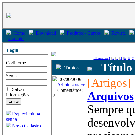
Home
Download
Produtos / Cursos
Revista
Contato
Login
<< Anterior
1
|
2
|
3
|
4
|
5
|
6
|
7
Codinome
Título
Tópico
Senha
[Artigos]
07/09/2006
Administrador
Salvar
Comentários:
Arquivos
informações
2
Sempre q
Esqueci minha
desenvol
senha
Novo Cadastro