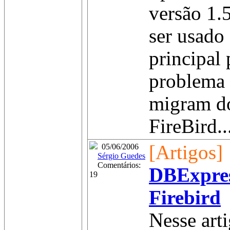
versão 1.
ser usado
principal 
problema 
migram do
FireBird..
[Artigos]
05/06/2006
Sérgio Guedes
Comentários:
DBExpres
19
Firebird
Nesse art