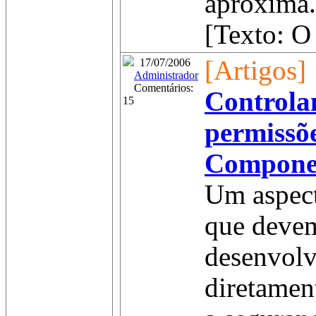
aproxima.
[Texto: O
[Artigos]
17/07/2006
Administrador
Comentários:
Controla
15
permissõe
Compone
Um aspect
que devem
desenvolv
diretamen