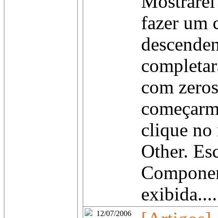
Mostrarei
fazer um
descenden
completar
com zeros
começarmo
clique no
Other. Es
Component
exibida....
12/07/2006