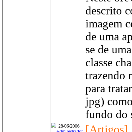
descrito 
imagem c
de uma ap
se de um
classe c
trazendo 
para trat
jpg) com
fundo do s
[Artigos]
28/06/2006
Administrador