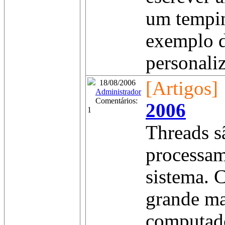
um tempi
exemplo d
personaliz
[Artigos]
18/08/2006
Administrador
Comentários:
2006
1
Threads s
processam
sistema. 
grande ma
computad