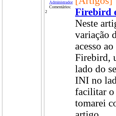
[Artigos]
Administrador
Comentários:
Firebird
2
Neste art
variação 
acesso ao
Firebird, 
lado do s
INI no lad
facilitar 
tomarei c
artigo......