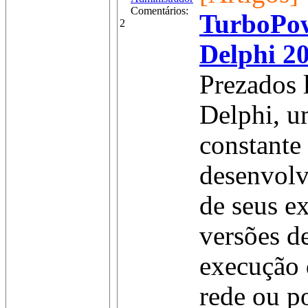
Comentários:
TurboPo
2
Delphi 2
Prezados l
Delphi, u
constante
desenvolv
de seus ex
versões d
execução
rede ou p