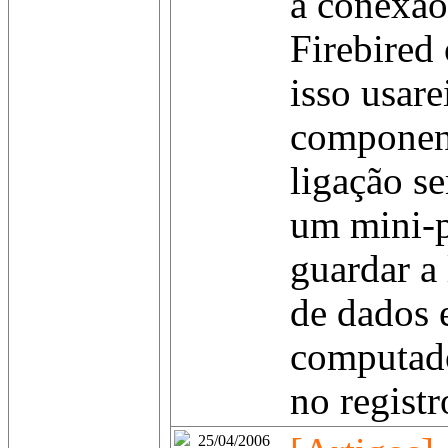
a conexão
Firebired 
isso usare
component
ligação se
um mini-p
guardar a 
de dados 
computado
no regist
25/04/2006