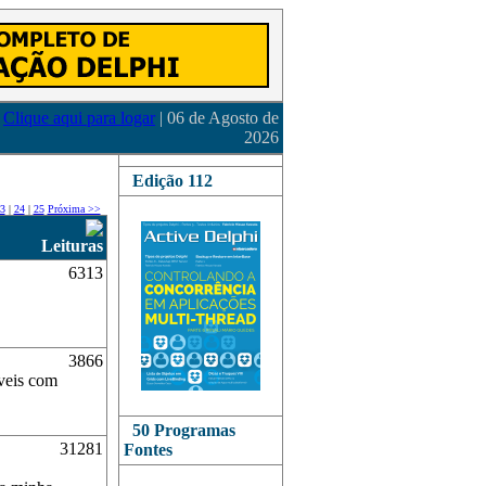
Clique aqui para logar
| 06 de Agosto de
2026
Edição 112
3
|
24
|
25
Próxima >>
Leituras
6313
3866
íveis com
50 Programas
31281
Fontes