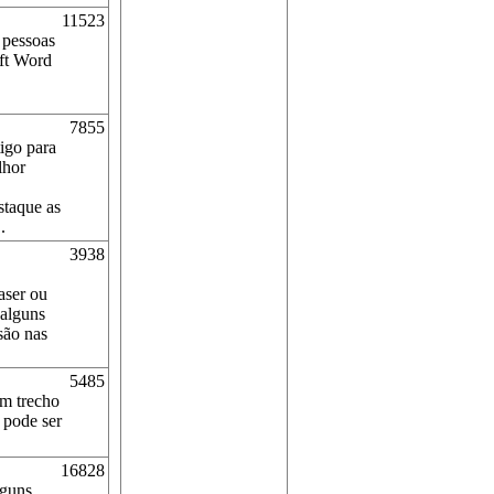
11523
 pessoas
oft Word
7855
igo para
lhor
staque as
.
3938
aser ou
 alguns
são nas
5485
um trecho
 pode ser
16828
lguns