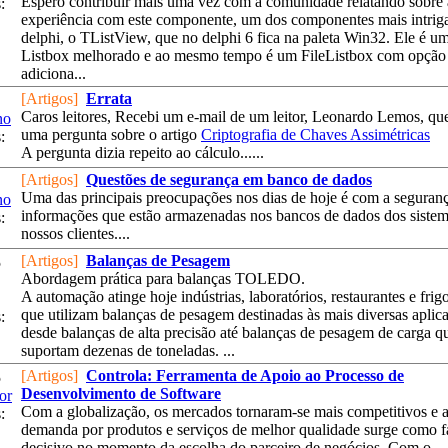
Espero contribuir mais uma vez com a comunidade relatando sobre
:
experiência com este componente, um dos componentes mais intrig
delphi, o TListView, que no delphi 6 fica na paleta Win32. Ele é u
Listbox melhorado e ao mesmo tempo é um FileListbox com opção
adiciona...
[Artigos]
Errata
Caros leitores, Recebi um e-mail de um leitor, Leonardo Lemos, qu
no
uma pergunta sobre o artigo
Criptografia de Chaves Assimétricas
:
A pergunta dizia repeito ao cálculo......
[Artigos]
Questões de segurança em banco de dados
Uma das principais preocupações nos dias de hoje é com a seguran
no
informações que estão armazenadas nos bancos de dados dos sistem
:
nossos clientes....
[Artigos]
Balanças de Pesagem
5
Abordagem prática para balanças TOLEDO.
A automação atinge hoje indústrias, laboratórios, restaurantes e frigo
que utilizam balanças de pesagem destinadas às mais diversas aplic
:
desde balanças de alta precisão até balanças de pesagem de carga q
suportam dezenas de toneladas. ...
[Artigos]
Controla: Ferramenta de Apoio ao Processo de
5
Desenvolvimento de Software
or
Com a globalização, os mercados tornaram-se mais competitivos e 
:
demanda por produtos e serviços de melhor qualidade surge como f
decisivo no momento da escolha do parceiro de negócios. Com o