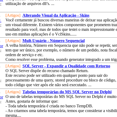
utilização de arquivos dll’s. ...
:
[Artigos]
Alterando Visual da Aplicação - Skins
5
Você certamente já buscou diversas maneiras de deixar sua aplicaç
.
um visual diferente. Existem vários componentes que prometem traz
:
resultado para você, mas de todos que testei o mais impressionante 
uso em minhas aplicações é o VclSkins......
[Artigos]
Mult-Usuário - Número Sequencial
5
A velha história, Número em Sequencia que não pode se repetir, se
or
tem que ser único, por exemplo, o número de um pedido, nota fiscal,
:
ordem de serviço e etc.
Como resolver esse problema, usando generator integrado a um trigge
[Artigos]
SQL Server - Expandir a Qualidade com Retorno
5
O SQL Server dispõe do recurso chamado Return.
Este recurso pode ser utilizado em qualquer ponto para sair do
processamento de uma query, stored procedure ou bloco de código,
:
todo código que vier após ele não será executado. ...
[Artigos]
Tabelas temporárias do MS SQL Server no Delphi
5
O uso de tabelas temporárias do MS SQL Server no Delphi é muito 
or
Antes, gostaria de informar que:
:
- Toda tabela temporária é criada no banco TempDB.
- Ao criarmos uma tabela temporária, temos que considerar a visibil
mesma....