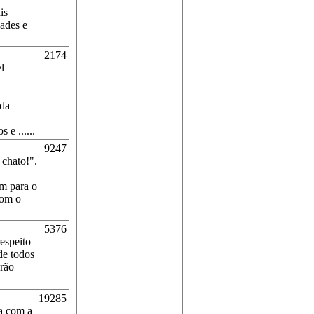
is
ades e
2174
l
da
 e ......
9247
chato!".
m para o
com o
5376
respeito
de todos
erão
19285
ma com a