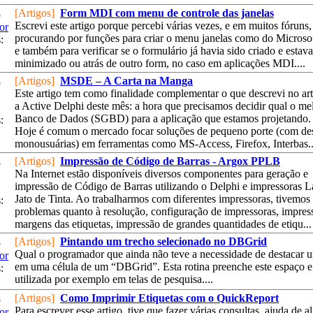
[Artigos]
Form MDI com menu de controle das janelas
5
Escrevi este artigo porque percebi várias vezes, e em muitos fóruns,
or
procurando por funções para criar o menu janelas como do Micros
:
e também para verificar se o formulário já havia sido criado e estava
minimizado ou atrás de outro form, no caso em aplicações MDI....
[Artigos]
MSDE – A Carta na Manga
5
Este artigo tem como finalidade complementar o que descrevi no art
a Active Delphi deste mês: a hora que precisamos decidir qual o me
Banco de Dados (SGBD) para a aplicação que estamos projetando.
:
Hoje é comum o mercado focar soluções de pequeno porte (com de
monousuárias) em ferramentas como MS-Access, Firefox, Interbas..
[Artigos]
Impressão de Código de Barras - Argox PPLB
5
Na Internet estão disponíveis diversos componentes para geração e
impressão de Código de Barras utilizando o Delphi e impressoras L
Jato de Tinta. Ao trabalharmos com diferentes impressoras, tivemos
:
problemas quanto à resolução, configuração de impressoras, impres
margens das etiquetas, impressão de grandes quantidades de etiqu...
[Artigos]
Pintando um trecho selecionado no DBGrid
5
Qual o programador que ainda não teve a necessidade de destacar 
or
em uma célula de um “DBGrid”. Esta rotina preenche este espaço e
:
utilizada por exemplo em telas de pesquisa....
[Artigos]
Como Imprimir Etiquetas com o QuickReport
5
Para escrever esse artigo, tive que fazer várias consultas, ajuda de a
or