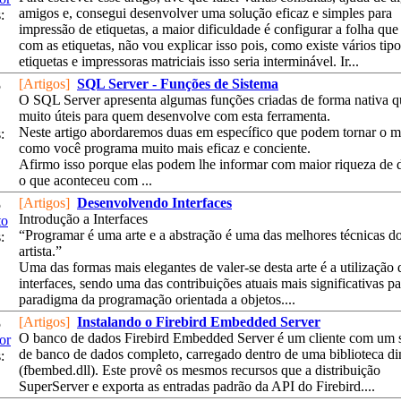
amigos e, consegui desenvolver uma solução eficaz e simples para
:
impressão de etiquetas, a maior dificuldade é configurar a folha qu
com as etiquetas, não vou explicar isso pois, como existe vários tip
etiquetas e impressoras matriciais isso seria interminável. Ir...
[Artigos]
SQL Server - Funções de Sistema
5
O SQL Server apresenta algumas funções criadas de forma nativa q
muito úteis para quem desenvolve com esta ferramenta.
Neste artigo abordaremos duas em específico que podem tornar o 
:
como você programa muito mais eficaz e conciente.
Afirmo isso porque elas podem lhe informar com maior riqueza de 
o que aconteceu com ...
[Artigos]
Desenvolvendo Interfaces
5
Introdução a Interfaces
to
“Programar é uma arte e a abstração é uma das melhores técnicas d
:
artista.”
Uma das formas mais elegantes de valer-se desta arte é a utilização 
interfaces, sendo uma das contribuições atuais mais significativas pa
paradigma da programação orientada a objetos....
[Artigos]
Instalando o Firebird Embedded Server
5
O banco de dados Firebird Embedded Server é um cliente com um 
or
de banco de dados completo, carregado dentro de uma biblioteca d
:
(fbembed.dll). Este provê os mesmos recursos que a distribuição
SuperServer e exporta as entradas padrão da API do Firebird....