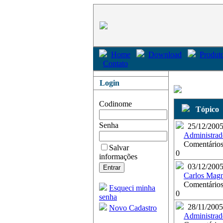
Home
Download
Produto
Contato
Login
Codinome
Tópico
Senha
25/12/200
Administrad
Comentários
Salvar
0
informações
03/12/200
Carlos Mag
Comentários
Esqueci minha
0
senha
28/11/2005
Novo Cadastro
Administrad