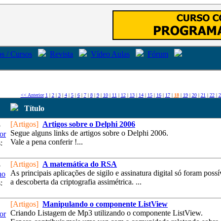
s / Cursos
Revista
Vídeo Aulas
Fórum
<< Anterior
1
|
2
|
3
|
4
|
5
|
6
|
7
|
8
|
9
|
10
|
11
|
12
|
13
|
14
|
15
|
16
|
17
|
18
|
19
|
20
|
21
|
22
|
2
Título
[Artigos]
Artigos sobre o Delphi 2006
5
Segue alguns links de artigos sobre o Delphi 2006.
or
Vale a pena conferir !...
:
[Artigos]
A matemática do RSA
5
As principais aplicações de sigilo e assinatura digital só foram poss
no
a descoberta da criptografia assimétrica. ...
:
[Artigos]
Manipulando o componente ListView
Criando Listagem de Mp3 utilizando o componente ListView.
or