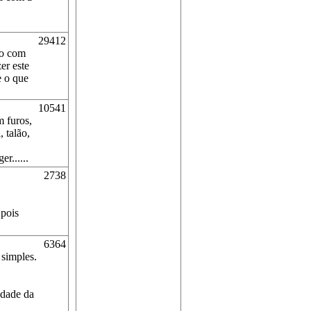
29412
ão com
er este
e o que
10541
m furos,
 talão,
r......
2738
 pois
6364
simples.
idade da