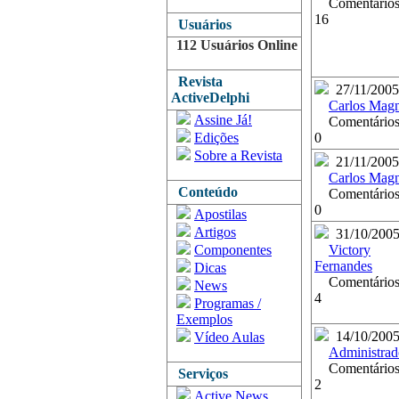
Comentários
16
Usuários
112 Usuários Online
Revista
27/11/2005
ActiveDelphi
Carlos Mag
Assine Já!
Comentários
Edições
0
Sobre a Revista
21/11/2005
Carlos Mag
Conteúdo
Comentários
0
Apostilas
Artigos
31/10/200
Componentes
Victory
Fernandes
Dicas
Comentários
News
4
Programas /
Exemplos
14/10/200
Vídeo Aulas
Administrad
Comentários
Serviços
2
Active News