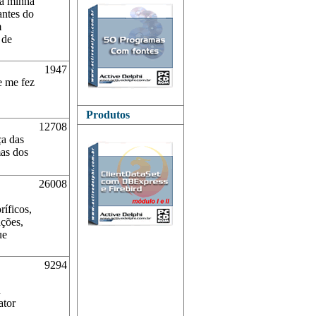
 a minha
antes do
m
 de
1947
e me fez
Produtos
12708
ça das
as dos
26008
ríficos,
ações,
ue
9294
a
ator