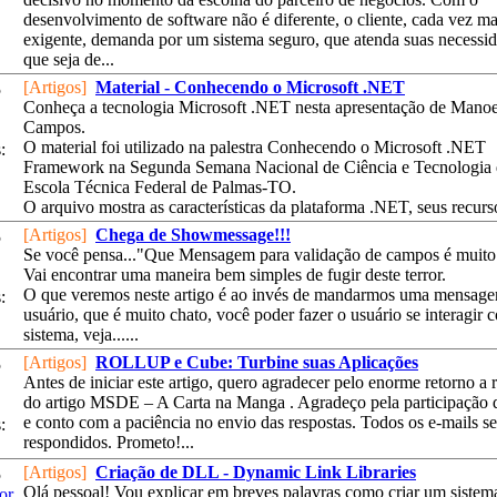
desenvolvimento de software não é diferente, o cliente, cada vez ma
exigente, demanda por um sistema seguro, que atenda suas necessid
que seja de...
[Artigos]
Material - Conhecendo o Microsoft .NET
5
Conheça a tecnologia Microsoft .NET nesta apresentação de Manoe
Campos.
O material foi utilizado na palestra Conhecendo o Microsoft .NET
:
Framework na Segunda Semana Nacional de Ciência e Tecnologia 
Escola Técnica Federal de Palmas-TO.
O arquivo mostra as características da plataforma .NET, seus recursos
[Artigos]
Chega de Showmessage!!!
5
Se você pensa..."Que Mensagem para validação de campos é muito 
Vai encontrar uma maneira bem simples de fugir deste terror.
O que veremos neste artigo é ao invés de mandarmos uma mensage
:
usuário, que é muito chato, você poder fazer o usuário se interagir 
sistema, veja......
[Artigos]
ROLLUP e Cube: Turbine suas Aplicações
5
Antes de iniciar este artigo, quero agradecer pelo enorme retorno a 
do artigo MSDE – A Carta na Manga . Agradeço pela participação 
e conto com a paciência no envio das respostas. Todos os e-mails s
:
respondidos. Prometo!...
[Artigos]
Criação de DLL - Dynamic Link Libraries
5
Olá pessoal! Vou explicar em breves palavras como criar um siste
or