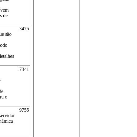
e vem
os de
3475
ue são
modo
detalhes
17341
o
de
ra o
9755
servidor
inâmica