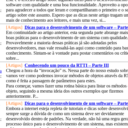
software com qualidade e uma boa funcionalidade. Aproveito a opo
para agradecer a todos que leram e compartilharam o primeiro e o 
:
artigo sobre este assunto. Espero que as dicas neste artigo tragam 
mais de conhecimento aos leitores, e mais uma vez, si...
[Artigos]
Dicas para o desenvolvimento de um software – Parte
2
Em continuidade ao artigo anterior, esta segunda parte abrange mai
boas práticas para o desenvolvimento de um sistema com qualidade
Provavelmente a maioria dessas práticas já são adotadas pelos
:
desenvolvedores, mas vale ressaltá-las aqui como conteúdo para ba
conhecimento. Sintam-se à vontade para postar comentários ou críti
sobre...
[Artigos]
Conhecendo um pouco da RTTI – Parte III
2
Chegou a hora da “invocação” rs. Nessa parte do nosso estudo sob
a
vamos ver como podemos invocar métodos de objetos através da R
:
como é feita a passagem de parâmetros para estes.
Para começar, vamos fazer uma rotina básica para listar os métodos
objeto, seguindo a mesma ideia dos outros exemplos que fizemos
anteriormente. P...
[Artigos]
Dicas para o desenvolvimento de um software – Parte
2
Embora a internet esteja repleta de tutoriais e dicas sobre desenvolv
sempre surge a dúvida de como um sistema deve ser devidamente
desenvolvido dentro de padrões. Na verdade, não há uma regra ger
:
processo único para o desenvolvimento de um sistema, mas existem