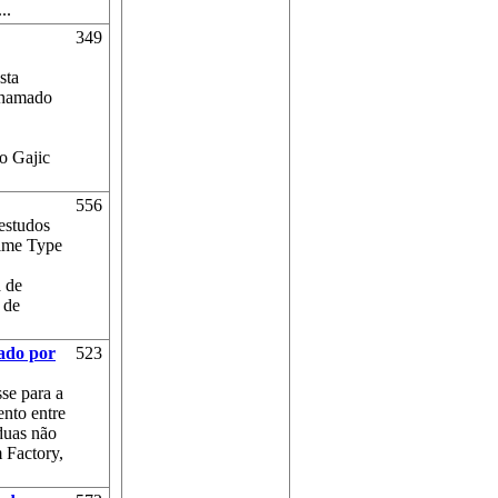
..
349
sta
 chamado
ko Gajic
556
estudos
ime Type
a de
 de
sado por
523
se para a
nto entre
duas não
 Factory,