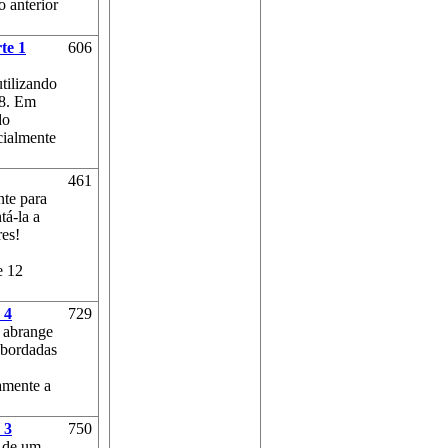
o anterior
te 1
606
tilizando
 8. Em
do
cialmente
461
nte para
tá-la a
res!
e 12
 4
729
l abrange
abordadas
amente a
 3
750
o de um