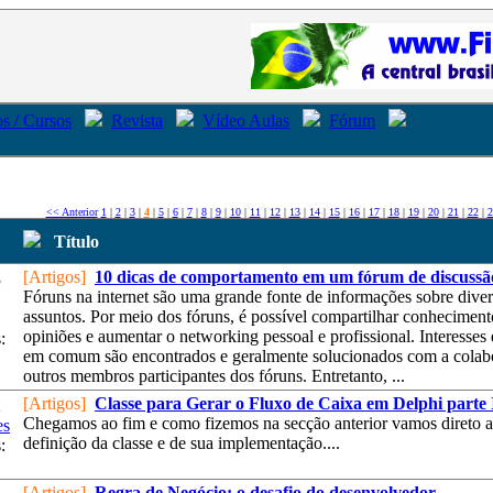
s / Cursos
Revista
Vídeo Aulas
Fórum
<< Anterior
1
|
2
|
3
|
4
|
5
|
6
|
7
|
8
|
9
|
10
|
11
|
12
|
13
|
14
|
15
|
16
|
17
|
18
|
19
|
20
|
21
|
22
|
2
Título
[Artigos]
10 dicas de comportamento em um fórum de discussã
3
Fóruns na internet são uma grande fonte de informações sobre dive
assuntos. Por meio dos fóruns, é possível compartilhar conhecimento
opiniões e aumentar o networking pessoal e profissional. Interesses
:
em comum são encontrados e geralmente solucionados com a colab
outros membros participantes dos fóruns. Entretanto, ...
[Artigos]
Classe para Gerar o Fluxo de Caixa em Delphi parte
2
Chegamos ao fim e como fizemos na secção anterior vamos direto a
es
definição da classe e de sua implementação....
:
[Artigos]
Regra de Negócio: o desafio do desenvolvedor