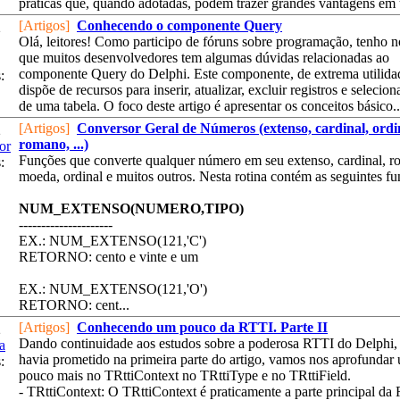
práticas que, quando adotadas, podem trazer grandes vantagens em 
[Artigos]
Conhecendo o componente Query
2
Olá, leitores! Como participo de fóruns sobre programação, tenho 
que muitos desenvolvedores tem algumas dúvidas relacionadas ao
componente Query do Delphi. Este componente, de extrema utilida
:
dispõe de recursos para inserir, atualizar, excluir registros e selecio
de uma tabela. O foco deste artigo é apresentar os conceitos básico..
[Artigos]
Conversor Geral de Números (extenso, cardinal, ordi
2
romano, ...)
or
Funções que converte qualquer número em seu extenso, cardinal, r
:
moeda, ordinal e muitos outros. Nesta rotina contém as seguintes fu
NUM_EXTENSO(NUMERO,TIPO)
---------------------
EX.: NUM_EXTENSO(121,'C')
RETORNO: cento e vinte e um
EX.: NUM_EXTENSO(121,'O')
RETORNO: cent...
[Artigos]
Conhecendo um pouco da RTTI. Parte II
2
Dando continuidade aos estudos sobre a poderosa RTTI do Delphi
a
havia prometido na primeira parte do artigo, vamos nos aprofundar
:
pouco mais no TRttiContext no TRttiType e no TRttiField.
- TRttiContext: O TRttiContext é praticamente a parte principal da