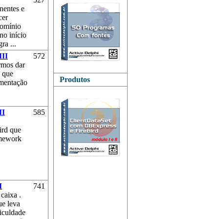
nentes e
cer
Domínio
no início
ra ...
III
572
rmos dar
o que
Produtos
ementação
II
585
ird que
amework
I
741
caixa .
ue leva
ficuldade