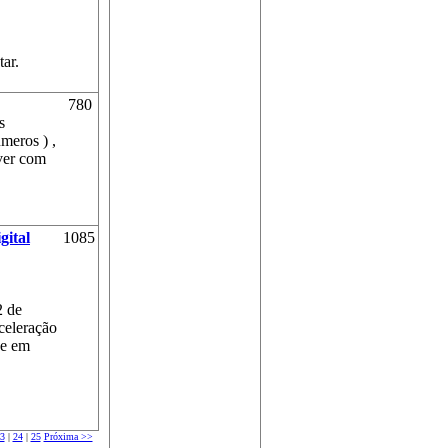
tar.
780
s
meros ) ,
ver com
gital
1085
2 de
celeração
se em
3
|
24
|
25
Próxima >>