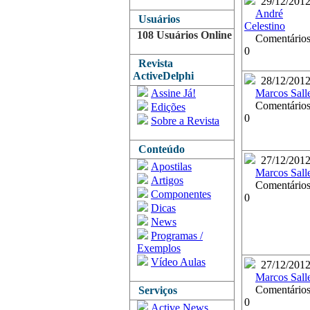
29/12/201
André
Usuários
Celestino
108 Usuários Online
Comentários
0
Revista
ActiveDelphi
28/12/201
Assine Já!
Marcos Sall
Comentários
Edições
0
Sobre a Revista
Conteúdo
27/12/201
Apostilas
Marcos Sall
Artigos
Comentários
Componentes
0
Dicas
News
Programas /
Exemplos
Vídeo Aulas
27/12/201
Marcos Sall
Comentários
Serviços
0
Active News