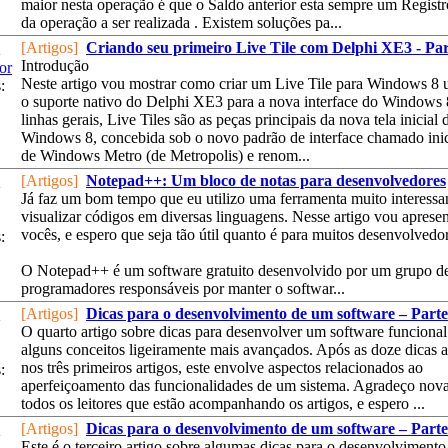
maior nesta operação é que o Saldo anterior esta sempre um Registr
da operação a ser realizada . Existem soluções pa...
[Artigos]
Criando seu primeiro Live Tile com Delphi XE3 - Par
2
Introdução
or
Neste artigo vou mostrar como criar um Live Tile para Windows 8 u
:
o suporte nativo do Delphi XE3 para a nova interface do Windows
linhas gerais, Live Tiles são as peças principais da nova tela inicial 
Windows 8, concebida sob o novo padrão de interface chamado ini
de Windows Metro (de Metropolis) e renom...
[Artigos]
Notepad++: Um bloco de notas para desenvolvedores
2
Já faz um bom tempo que eu utilizo uma ferramenta muito interessa
visualizar códigos em diversas linguagens. Nesse artigo vou apresen
vocês, e espero que seja tão útil quanto é para muitos desenvolvedo
:
O Notepad++ é um software gratuito desenvolvido por um grupo d
programadores responsáveis por manter o softwar...
[Artigos]
Dicas para o desenvolvimento de um software – Parte
2
O quarto artigo sobre dicas para desenvolver um software funciona
alguns conceitos ligeiramente mais avançados. Após as doze dicas 
nos três primeiros artigos, este envolve aspectos relacionados ao
:
aperfeiçoamento das funcionalidades de um sistema. Agradeço nov
todos os leitores que estão acompanhando os artigos, e espero ...
[Artigos]
Dicas para o desenvolvimento de um software – Parte
2
Este é o terceiro artigo sobre algumas dicas para o desenvolviment