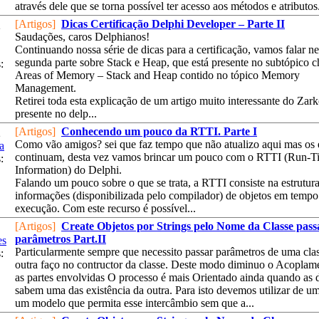
através dele que se torna possível ter acesso aos métodos e atributos.
[Artigos]
Dicas Certificação Delphi Developer – Parte II
2
Saudações, caros Delphianos!
Continuando nossa série de dicas para a certificação, vamos falar ne
segunda parte sobre Stack e Heap, que está presente no subtópico
:
Areas of Memory – Stack and Heap contido no tópico Memory
Management.
Retirei toda esta explicação de um artigo muito interessante do Zar
presente no delp...
[Artigos]
Conhecendo um pouco da RTTI. Parte I
2
Como vão amigos? sei que faz tempo que não atualizo aqui mas os 
a
continuam, desta vez vamos brincar um pouco com o RTTI (Run-T
:
Information) do Delphi.
Falando um pouco sobre o que se trata, a RTTI consiste na estrutur
informações (disponibilizada pelo compilador) de objetos em tempo
execução. Com este recurso é possível...
[Artigos]
Create Objetos por Strings pelo Nome da Classe pas
parâmetros Part.II
es
Particularmente sempre que necessito passar parâmetros de uma clas
:
outra faço no contructor da classe. Deste modo diminuo o Acoplame
as partes envolvidas O processo é mais Orientado ainda quando as 
sabem uma das existência da outra. Para isto devemos utilizar de um
um modelo que permita esse intercâmbio sem que a...