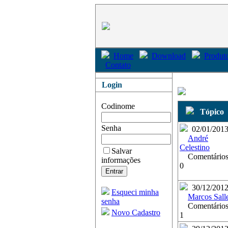
Home
Download
Produto
Contato
Login
Codinome
Tópico
Senha
02/01/201
André
Celestino
Salvar
Comentários
informações
0
30/12/201
Esqueci minha
Marcos Sall
senha
Comentários
Novo Cadastro
1