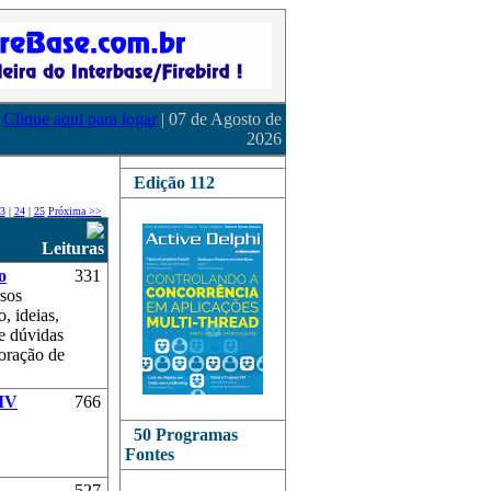
Clique aqui para logar
| 07 de Agosto de
2026
Edição 112
3
|
24
|
25
Próxima >>
Leituras
o
331
rsos
, ideias,
 e dúvidas
oração de
 IV
766
50 Programas
Fontes
527