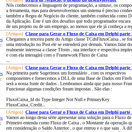
2
Nós conhecemos a linguagem de programação, a sintaxe, os compo
a ferramenta, mas para desenvolvermos um sistema é preciso conhe
também a Regra de Negócio do cliente, também conhecida como 
:
da Aplicação. Este é um dos desafios que todo programador encara 
de um projeto ou de um emprego, ao menos que ele já conheça a reg
[Artigos]
Classe para Gerar o Fluxo de Caixa em Delphi parte 
2
Chegamos a terceira parte do Artigo classe TCdsFluxoCaixa , se fo
es
uma introdução no Post ele se estenderá por demais. Vamos falar d
:
realmente interessa a classe Tform , sua interface e respectiva impl
e com ela interagirá com o Framework Fluxo de Caixa
...
[Artigos]
Classe para Gerar o Fluxo de Caixa em Delphi parte 
2
Na primeira parte Sugerimos um formulário , com os respectivos
es
componentes e fornecemos a DLL de uma Base de Dados em Fireb
:
será a nossa fonte de dados . Lembramos ainda que para nosso Fr
Funcionar algumas condições foram impostas . São elas :
FluxoCaixa_Id do Type Integer Not Null e PrimaryKey
FluxoCaixa_Credit...
[Artigos]
Classe para Gerar o Fluxo de Caixa em Delphi parte 
2
Vamos ao longo desta série apresentar uma solução para o Fluxo de 
es
Primeiro entenda como Fluxo de Caixa , o Montante da operação q
:
em consideração o Saldo Anterior , o que entrou e o que saiu . A di