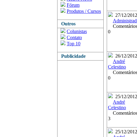
Fórum
Produtos / Cursos
27/12/201
Administrad
Outros
Comentários
Colunistas
0
Contato
Top 10
26/12/201
Publicidade
André
Celestino
Comentários
0
25/12/201
André
Celestino
Comentários
3
25/12/201