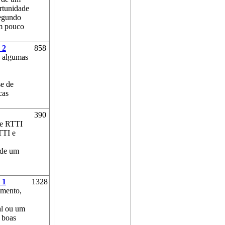
rtunidade
segundo
um pouco
 2
858
s algumas
.
se de
cas
390
re RTTI
TTI e
 de um
 1
1328
imento,
al ou um
 boas