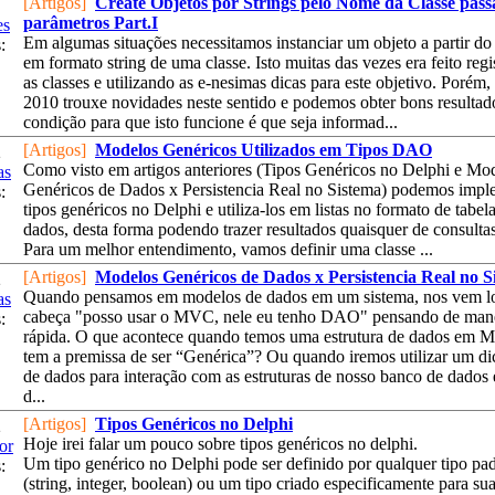
[Artigos]
Create Objetos por Strings pelo Nome da Classe pas
parâmetros Part.I
es
Em algumas situações necessitamos instanciar um objeto a partir 
:
em formato string de uma classe. Isto muitas das vezes era feito reg
as classes e utilizando as e-nesimas dicas para este objetivo. Porém,
2010 trouxe novidades neste sentido e podemos obter bons resultad
condição para que isto funcione é que seja informad...
[Artigos]
Modelos Genéricos Utilizados em Tipos DAO
2
Como visto em artigos anteriores (Tipos Genéricos no Delphi e Mo
as
Genéricos de Dados x Persistencia Real no Sistema) podemos impl
:
tipos genéricos no Delphi e utiliza-los em listas no formato de tabel
dados, desta forma podendo trazer resultados quaisquer de consult
Para um melhor entendimento, vamos definir uma classe ...
[Artigos]
Modelos Genéricos de Dados x Persistencia Real no S
2
Quando pensamos em modelos de dados em um sistema, nos vem l
as
cabeça "posso usar o MVC, nele eu tenho DAO" pensando de man
:
rápida. O que acontece quando temos uma estrutura de dados em
tem a premissa de ser “Genérica”? Ou quando iremos utilizar um di
de dados para interação com as estruturas de nosso banco de dados 
d...
[Artigos]
Tipos Genéricos no Delphi
2
Hoje irei falar um pouco sobre tipos genéricos no delphi.
or
Um tipo genérico no Delphi pode ser definido por qualquer tipo pa
:
(string, integer, boolean) ou um tipo criado especificamente para su