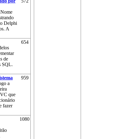
sado por
572
do Nome
istrando
 o Delphi
os. A
654
delos
ementar
as de
as SQL.
istema
959
ogo a
eira
 MVC que
cionário
e fazer
1080
drão
a