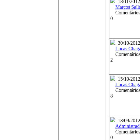
18/11/2012
Marcos Sall
Comentários
0
30/10/201
Lucas Chag
Comentários
2
15/10/201
Lucas Chag
Comentários
8
18/09/201
Administrad
Comentários
0