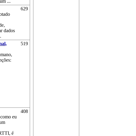
um ...
629
notado
de,
nar dados
.
nal,
519
omano,
nções:
408
, como eu
 um
 RTTI, é