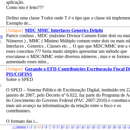
aplicação.
Como isto é feito???
Defino uma classe Tvalor
onde T é o tipo que a classe irá implemen
Exemplo de...
[Artigos]
MDC MMC Interfaces Generics Delphi
2
Parece confuso , MDC (máximo Divisor Comum Entre dois ou mai
es
Números ) , MMC ( Mínimo Múltiplo comum entre dois ou mais nú
:
Interfaces , Generics , Classes etc… O que que MDC/MMC tem a 
esses conceitos ??? Seria muito simples apresentar um método que
executasse o MDC/MMC entre diversos números , mas e se formos
aumentado esses núm...
[Artigos]
Gerando o EFD-Contribuições Escrituração Fiscal Di
2
PIS/COFINS
Sobre o SPED
:
O SPED – Sistema Público de Escrituração Digital, instituído em 2
janeiro de 2007, pelo Decreto nº 6.022, faz parte do Programa de A
do Crescimento do Governo Federal (PAC 2007-2010) e constitui-
mais um avanço na informatização da relação entre o fisco e os
contribuintes.
O formato das i...
<< Anterior
1
|
2
|
3
|
4
|
5
|
6
|
7
|
8
|
9
|
10
|
11
|
12
|
13
|
14
|
15
|
16
|
17
|
18
|
19
|
20
|
21
|
22
|
2