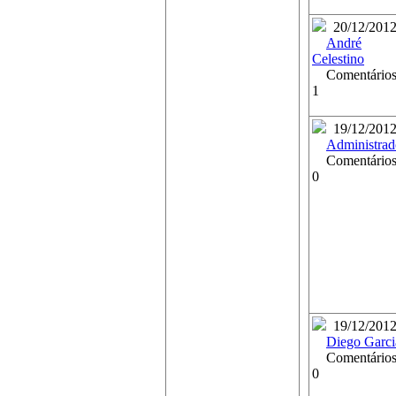
20/12/201
André
Celestino
Comentários
1
19/12/201
Administrad
Comentários
0
19/12/201
Diego Garci
Comentários
0