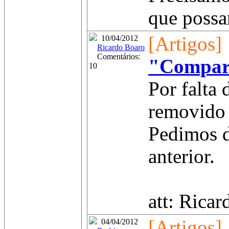
que possa
[Artigos]
10/04/2012
Ricardo Boaro
Comentários:
"Compara
10
Por falta 
removido 
Pedimos d
anterior.
att: Ricar
[Artigos]
04/04/2012