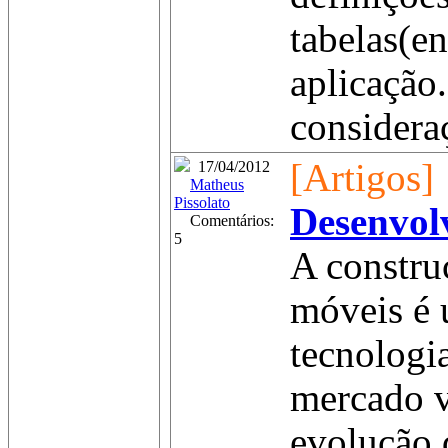
tabelas(en
aplicação
considera
[Artigos]
17/04/2012
Matheus
Pissolato
Desenvol
Comentários:
5
A construç
móveis é 
tecnologi
mercado v
evolução 