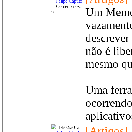
Felipe Caputo
Comentários:
Um Memory
6
vazamento
descrever
não é lib
mesmo qua
Uma ferram
ocorrendo
aplicativos
[Artigos]
14/02/2012