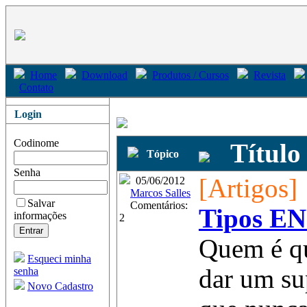
Home
Download
Produtos / Cursos
Revista
Contato
Login
Codinome
Título
Tópico
Senha
[Artigos]
05/06/2012
Marcos Salles
Salvar
Comentários:
Tipos EN
informações
2
Quem é qu
Esqueci minha
dar um su
senha
Novo Cadastro