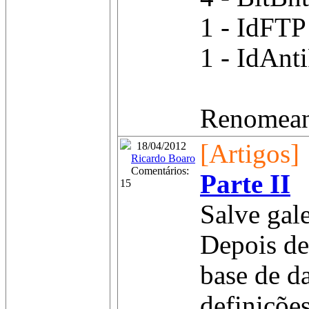
1 - IdFTP
1 - IdAnt
Renomeand
[Artigos]
18/04/2012
Ricardo Boaro
Comentários:
Parte II
15
Salve gale
Depois de
base de d
definiçõe