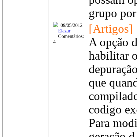
grupo por 
[Artigos]
09/05/2012
Elazar
Comentários:
A opção d
4
habilitar 
depuração
que quand
compilado
codigo ex
Para modif
geração d.