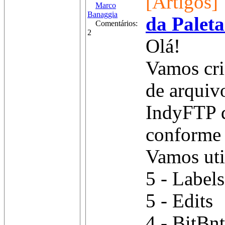
[Artigos]
Marco
Banaggia
da Palet
Comentários:
2
Olá!
Vamos cri
de arquiv
IndyFTP d
conforme
Vamos uti
5 - Labels
5 - Edits
4 - BitBnt