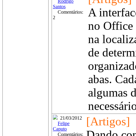
Rodrigo
Santos
A interfa
Comentários:
2
no Office 
na locali
de determ
organizad
abas. Cada
algumas d
necessário
[Artigos]
21/03/2012
Felipe
Caputo
Dando cont
Comentários: