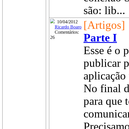
são: lib...
[Artigos]
10/04/2012
Ricardo Boaro
Comentários:
Parte I
26
Esse é o p
publicar 
aplicação
No final d
para que 
comunicar
Precisamo