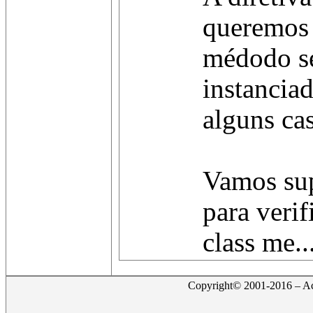
queremos 
médodo se
instanciad
alguns ca
Vamos sup
para verif
class me..
Copyright© 2001-2016 – Act