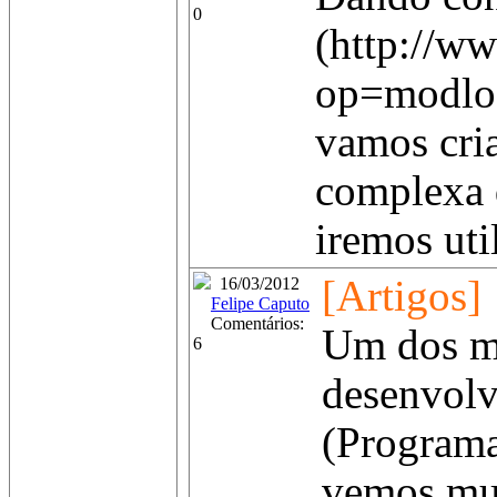
0
(http://w
op=modlo
vamos cria
complexa q
iremos util
[Artigos]
16/03/2012
Felipe Caputo
Comentários:
Um dos m
6
desenvolv
(Programa
vemos mui