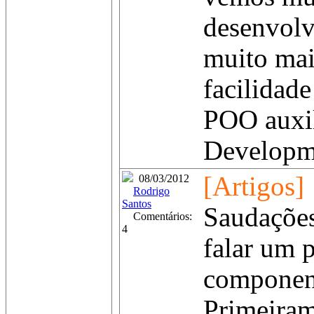
desenvolv
muito mai
facilidad
POO auxi
Developme
[Artigos]
08/03/2012
Rodrigo
Santos
Saudações
Comentários:
4
falar um 
component
Primeiram