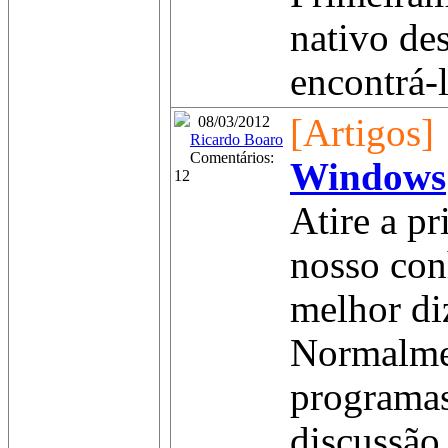
nativo de
encontrá-l
[Artigos]
08/03/2012
Ricardo Boaro
Comentários:
Windows
12
Atire a p
nosso con
melhor di
Normalmen
programas
discussão