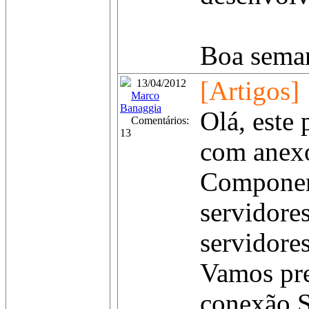
Boa semana
[Artigos]
13/04/2012
Marco
Banaggia
Olá, este
Comentários:
13
com anexo
Component
servidores
servidores
Vamos prec
conexão S