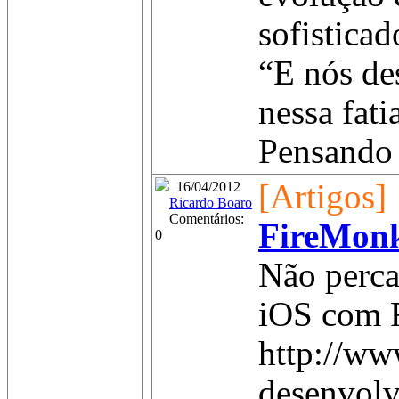
sofisticad
“E nós de
nessa fat
Pensando 
[Artigos]
16/04/2012
Ricardo Boaro
Comentários:
FireMon
0
Não perca
iOS com 
http://ww
desenvolv