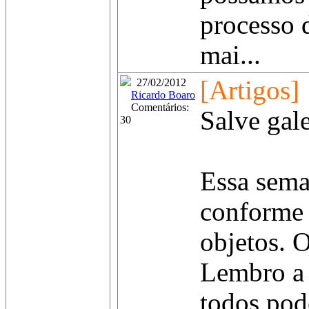
processo 
mai...
[Artigos]
27/02/2012
Ricardo Boaro
Comentários:
Salve gale
30
Essa sema
conforme 
objetos. 
Lembro a 
todos pod