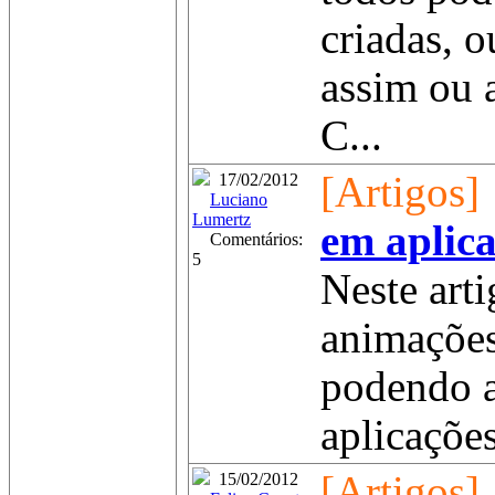
criadas, 
assim ou 
C...
[Artigos]
17/02/2012
Luciano
Lumertz
em aplica
Comentários:
5
Neste art
animações
podendo a
aplicações
[Artigos]
15/02/2012