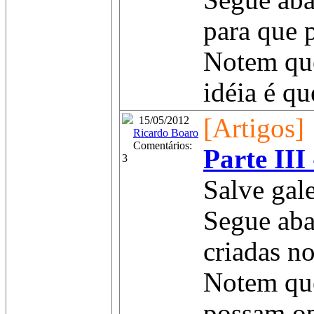
Segue aba
para que 
Notem que
idéia é qu
[Artigos]
15/05/2012
Ricardo Boaro
Comentários:
Parte III
3
Salve gale
Segue aba
criadas n
Notem que
possam op