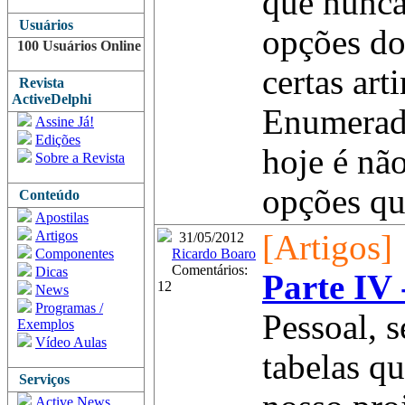
que nunca
Usuários
opções d
100 Usuários Online
certas art
Revista
ActiveDelphi
Enumerado
Assine Já!
Edições
hoje é nã
Sobre a Revista
opções que
Conteúdo
Apostilas
Artigos
[Artigos]
31/05/2012
Componentes
Ricardo Boaro
Comentários:
Dicas
Parte IV 
12
News
Programas /
Pessoal, 
Exemplos
Vídeo Aulas
tabelas q
Serviços
Active News