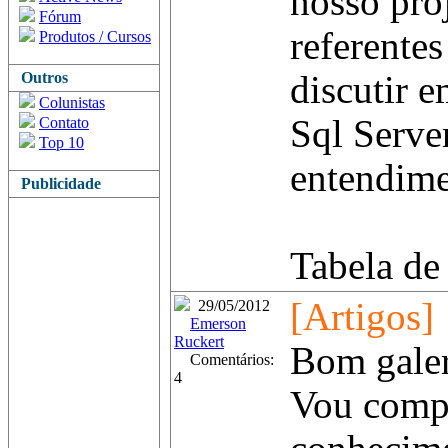
nosso proj
Fórum
referente
Produtos / Cursos
Outros
discutir e
Colunistas
Sql Server
Contato
Top 10
entendime
Publicidade
Tabela de
[Artigos]
29/05/2012
Emerson
Ruckert
Bom galer
Comentários:
4
Vou comp