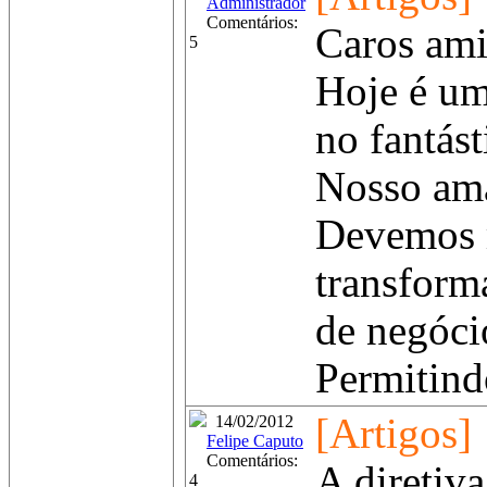
Administrador
Comentários:
Caros ami
5
Hoje é um
no fantás
Nosso ama
Devemos m
transform
de negóci
Permitind
[Artigos]
14/02/2012
Felipe Caputo
Comentários:
A diretiv
4