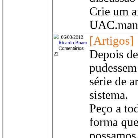
Crie um 
UAC.manif
[Artigos]
06/03/2012
Ricardo Boaro
Comentários:
Depois de
22
pudessem 
série de a
sistema.
Peço a to
forma que
possamos f